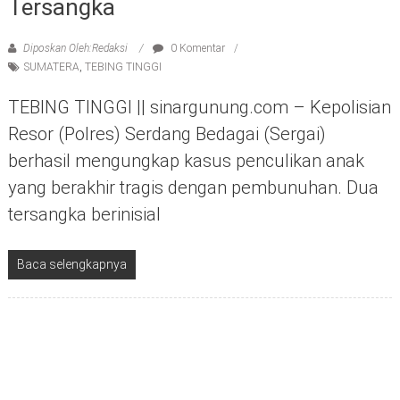
Tersangka
Diposkan Oleh:Redaksi
0 Komentar
SUMATERA
,
TEBING TINGGI
TEBING TINGGI || sinargunung.com – Kepolisian
Resor (Polres) Serdang Bedagai (Sergai)
berhasil mengungkap kasus penculikan anak
yang berakhir tragis dengan pembunuhan. Dua
tersangka berinisial
Baca selengkapnya