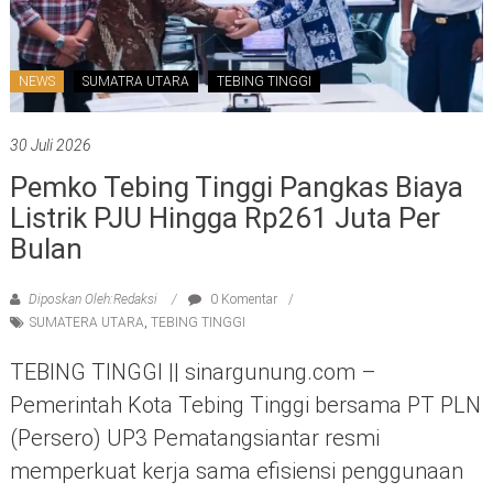
NEWS
SUMATRA UTARA
TEBING TINGGI
30 Juli 2026
Pemko Tebing Tinggi Pangkas Biaya
Listrik PJU Hingga Rp261 Juta Per
Bulan
Diposkan Oleh:Redaksi
0 Komentar
SUMATERA UTARA
,
TEBING TINGGI
TEBING TINGGI || sinargunung.com –
Pemerintah Kota Tebing Tinggi bersama PT PLN
(Persero) UP3 Pematangsiantar resmi
memperkuat kerja sama efisiensi penggunaan