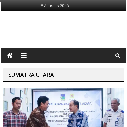
Lompat
8 Agustus 2026
ke
konten
sinargunung.com
jujur
terpercaya
SUMATRA UTARA