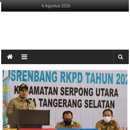
Lompat
6 Agustus 2026
ke
konten
sinargunung.com
jujur
terpercaya