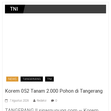
TNI
NEWS
TANGERANG
TNI
Korem 052 Tanam 2.000 Pohon di Tangerang
7 Agustus 2026
Redaksi
0
TANGERANG || sinargunung.com — Korem