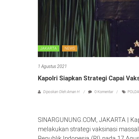
JAKARTA
NEWS
1 Agustus 2021
Kapolri Siapkan Strategi Capai Vak
Diposkan Oleh:Aman H
0 Komentar
POLDA
SINARGUNUNG.COM, JAKARTA | Kapolr
melakukan strategi vaksinasi massa
Republik Indonesia (RI) pada 17 Agu