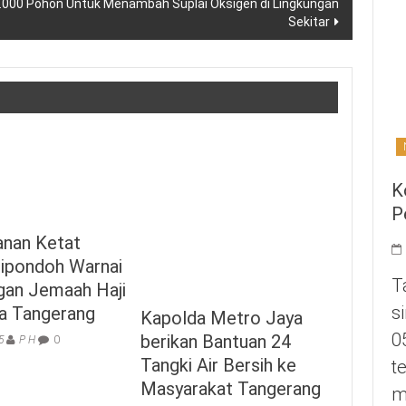
.000 Pohon Untuk Menambah Suplai Oksigen di Lingkungan
Sekitar
K
P
nan Ketat
ipondoh Warnai
T
gan Jemaah Haji
s
a Tangerang
Kapolda Metro Jaya
0
berikan Bantuan 24
5
P H
0
Tangki Air Bersih ke
t
Masyarakat Tangerang
m