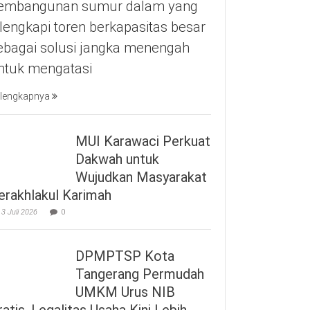
embangunan sumur dalam yang
ilengkapi toren berkapasitas besar
ebagai solusi jangka menengah
ntuk mengatasi
lengkapnya
MUI Karawaci Perkuat
Dakwah untuk
Wujudkan Masyarakat
erakhlakul Karimah
3 Juli 2026
0
DPMPTSP Kota
Tangerang Permudah
UMKM Urus NIB
ratis, Legalitas Usaha Kini Lebih