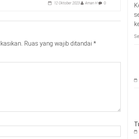
12 Oktober 2023
Aman H
0
K
s
k
Se
ikasikan.
Ruas yang wajib ditandai
*
T