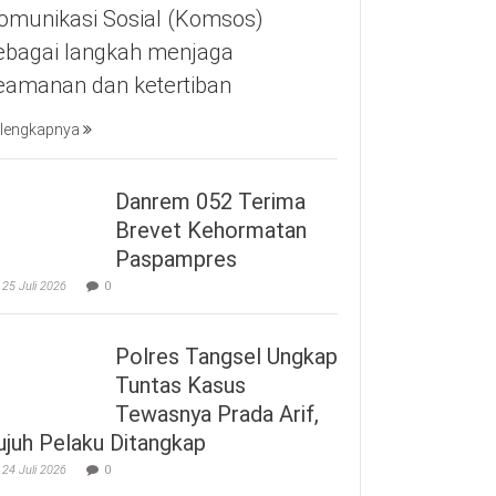
omunikasi Sosial (Komsos)
ebagai langkah menjaga
eamanan dan ketertiban
lengkapnya
Danrem 052 Terima
Brevet Kehormatan
Paspampres
25 Juli 2026
0
Polres Tangsel Ungkap
Tuntas Kasus
Tewasnya Prada Arif,
ujuh Pelaku Ditangkap
24 Juli 2026
0