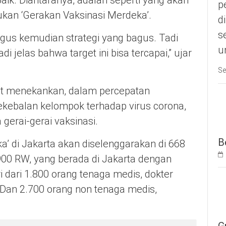
aik. Diantaranya, adalah seperti yang akan
p
ukan ‘Gerakan Vaksinasi Merdeka’.
d
s
gus kemudian strategi yang bagus. Tadi
u
i jelas bahwa target ini bisa tercapai,” ujar
Se
git menekankan, dalam percepatan
kebalan kelompok terhadap virus corona,
gerai-gerai vaksinasi.
B
a’ di Jakarta akan diselenggarakan di 668
i 900 RW, yang berada di Jakarta dengan
i dari 1.800 orang tenaga medis, dokter
 Dan 2.700 orang non tenaga medis,
G