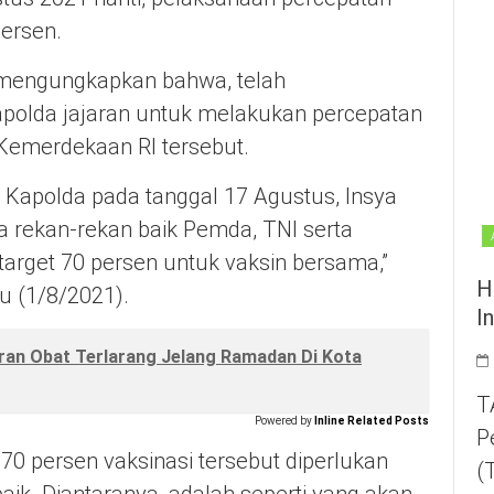
persen.
it mengungkapkan bahwa, telah
polda jajaran untuk melakukan percepatan
 Kemerdekaan RI tersebut.
 Kapolda pada tanggal 17 Agustus, Insya
a rekan-rekan baik Pemda, TNI serta
arget 70 persen untuk vaksin bersama,”
H
gu (1/8/2021).
I
ran Obat Terlarang Jelang Ramadan Di Kota
T
Powered by
Inline Related Posts
P
70 persen vaksinasi tersebut diperlukan
(