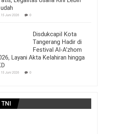
udah
15 Juni 2026
0
Disdukcapil Kota
Tangerang Hadir di
Festival Al-A’zhom
026, Layani Akta Kelahiran hingga
KD
15 Juni 2026
0
TNI