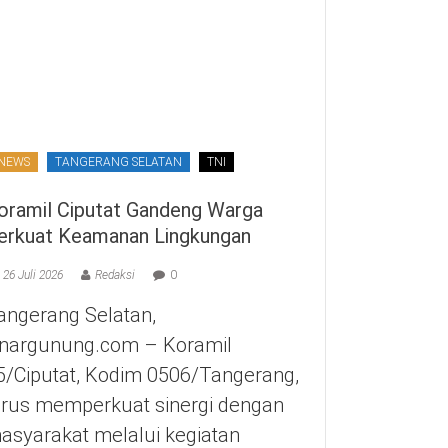
NEWS
TANGERANG SELATAN
TNI
oramil Ciputat Gandeng Warga
erkuat Keamanan Lingkungan
26 Juli 2026
Redaksi
0
angerang Selatan,
inargunung.com – Koramil
5/Ciputat, Kodim 0506/Tangerang,
erus memperkuat sinergi dengan
asyarakat melalui kegiatan