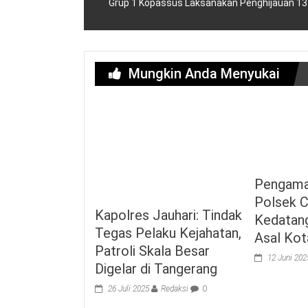
Grup 1 Kopassus Laksanakan Penghijauan 13
Mungkin Anda Menyukai
Pengama
Polsek C
Kapolres Jauhari: Tindak
Kedatan
Tegas Pelaku Kejahatan,
Asal Kot
Patroli Skala Besar
12 Juni 202
Digelar di Tangerang
26 Juli 2025
Redaksi
0