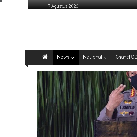
Lompat
7 Agustus 2026
ke
konten
sinargunung.com
jujur
terpercaya
News
Nasional
Chanel S