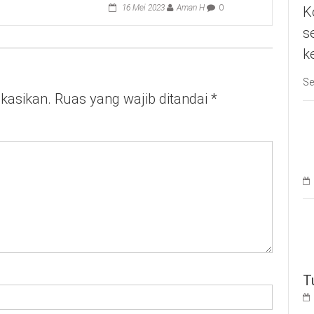
16 Mei 2023
Aman H
0
K
s
k
Se
ikasikan.
Ruas yang wajib ditandai
*
T