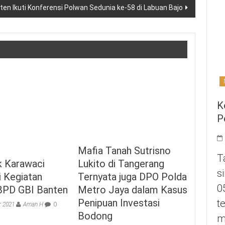
en Ikuti Konferensi Polwan Sedunia ke-58 di Labuan Bajo
K
P
Mafia Tanah Sutrisno
T
Lukito di Tangerang
k Karawaci
s
Ternyata juga DPO Polda
i Kegiatan
0
Metro Jaya dalam Kasus
BPD GBI Banten
Penipuan Investasi
t
r 2021
Aman H
0
Bodong
m