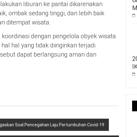
akukan liburan ke pantai dikarenakan
M
aik, ombak sedang tinggi, dan lebih baik
n ditempat wisata.
koordinasi dengan pengelola obyek wisata
hal hal yang tidak diinginkan terjadi
tersebut dapat berlangsung aman dan
2
I
 Tegaskan Soal Pencegahan Laju Pertumbuhan Covid-19