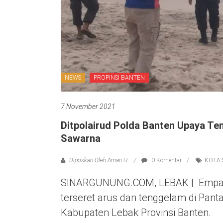
NEWS
PROPINSI BANTEN
7 November 2021
Ditpolairud Polda Banten Upaya Te
Sawarna
Diposkan Oleh:Aman H
0 Komentar
KOTA
SINARGUNUNG.COM, LEBAK | Empat 
terseret arus dan tenggelam di Pant
Kabupaten Lebak Provinsi Banten.