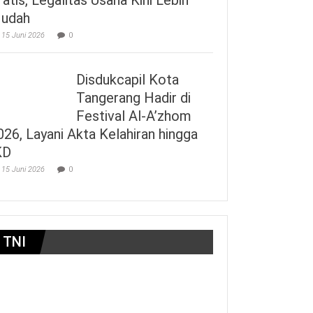
udah
15 Juni 2026
0
Disdukcapil Kota
Tangerang Hadir di
Festival Al-A’zhom
026, Layani Akta Kelahiran hingga
KD
15 Juni 2026
0
TNI