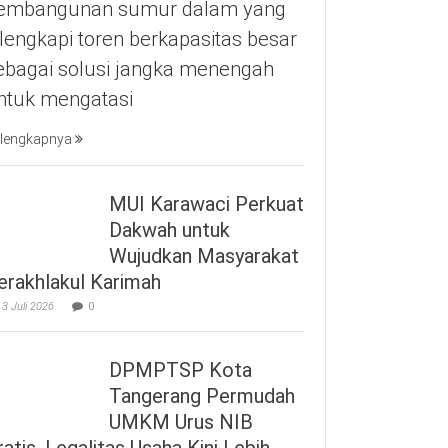
embangunan sumur dalam yang
ilengkapi toren berkapasitas besar
ebagai solusi jangka menengah
ntuk mengatasi
lengkapnya
MUI Karawaci Perkuat
Dakwah untuk
Wujudkan Masyarakat
erakhlakul Karimah
3 Juli 2026
0
DPMPTSP Kota
Tangerang Permudah
UMKM Urus NIB
ratis, Legalitas Usaha Kini Lebih