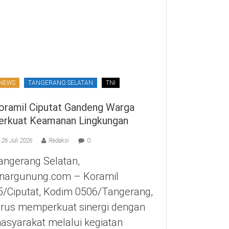
NEWS
TANGERANG SELATAN
TNI
oramil Ciputat Gandeng Warga
erkuat Keamanan Lingkungan
26 Juli 2026
Redaksi
0
angerang Selatan,
inargunung.com – Koramil
5/Ciputat, Kodim 0506/Tangerang,
erus memperkuat sinergi dengan
asyarakat melalui kegiatan