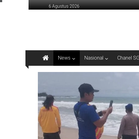
Lompat
6 Agustus 2026
ke
konten
sinargunung.com
jujur
terpercaya
News
Nasional
Chanel S