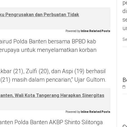
p
d
aku Pengrusakan dan Perbuatan Tidak
s
u
Powered by
Inline Related Posts
Se
lairud Polda Banten bersama BPBD kab
 berupaya untuk menyelamatkan korban
bar (21), Zulfi (20), dan Aspi (19) berhasil
 (21) masih dalam pencarian,” Ujar Gultom.
B
Banten, Wali Kota Tangerang Harapkan Sinergitas
Powered by
Inline Related Posts
nten Polda Banten AKBP Shinto Silitonga
G