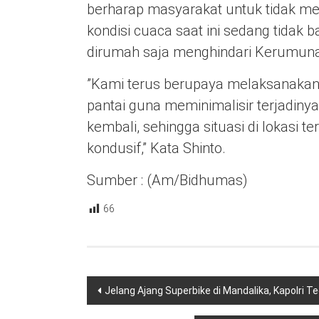
berharap masyarakat untuk tidak mel
kondisi cuaca saat ini sedang tidak b
dirumah saja menghindari Kerumuna
”Kami terus berupaya melaksanakan 
pantai guna meminimalisir terjadinya 
kembali, sehingga situasi di lokasi 
kondusif,” Kata Shinto.
Sumber : (Am/Bidhumas)
66
Navigasi
Jelang Ajang Superbike di Mandalika, Kapolri
pos