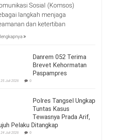
omunikasi Sosial (Komsos)
ebagai langkah menjaga
eamanan dan ketertiban
lengkapnya
Danrem 052 Terima
Brevet Kehormatan
Paspampres
25 Juli 2026
0
Polres Tangsel Ungkap
Tuntas Kasus
Tewasnya Prada Arif,
ujuh Pelaku Ditangkap
24 Juli 2026
0