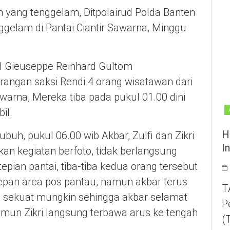
yang tenggelam, Ditpolairud Polda Banten
gelam di Pantai Ciantir Sawarna, Minggu
l Gieuseppe Reinhard Gultom
ngan saksi Rendi 4 orang wisatawan dari
warna, Mereka tiba pada pukul 01.00 dini
il.
H
buh, pukul 06.00 wib Akbar, Zulfi dan Zikri
I
kan kegiatan berfoto, tidak berlangsung
epian pantai, tiba-tiba kedua orang tersebut
depan area pos pantau, namun akbar terus
T
sekuat mungkin sehingga akbar selamat
P
amun Zikri langsung terbawa arus ke tengah
(