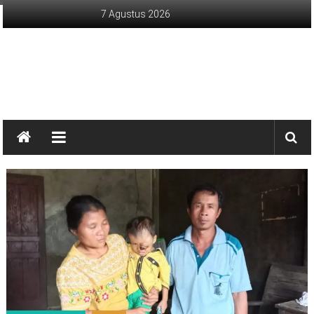
Lompat
7 Agustus 2026
ke
konten
sinargunung.com
jujur
terpercaya