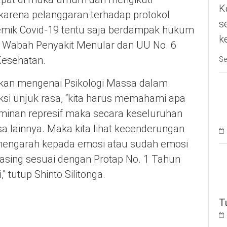
K
rena pelanggaran terhadap protokol
s
mik Covid-19 tentu saja berdampak hukum
k
g Wabah Penyakit Menular dan UU No. 6
Kesehatan.
Se
ikan mengenai Psikologi Massa dalam
i unjuk rasa, “kita harus memahami apa
ominan represif maka secara keseluruhan
 lainnya. Maka kita lihat kecenderungan
 mengarah kepada emosi atau sudah emosi
masing sesuai dengan Protap No. 1 Tahun
 tutup Shinto Silitonga.
T