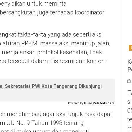
 penyidikan untuk meminta
ersangkutan juga terhadap koordinator
gkat fakta-fakta yang ada seperti aksi
na aturan PPKM, massa aksi menutup jalan,
menjalankan protokol kesehatan, tidak
a tersebut dalam rilis resmi dan konten-
K
P
a, Sekretariat PWI Kota Tangerang Dikunjungi
T
s
Powered by
Inline Related Posts
0
en menghimbau agar aksi unjuk rasa dapat
t
am UU No. 9 Tahun 1998 tentang
m
at di muka umum dan mengikuti