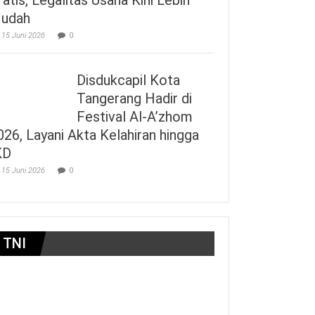
udah
15 Juni 2026
0
Disdukcapil Kota
Tangerang Hadir di
Festival Al-A’zhom
026, Layani Akta Kelahiran hingga
KD
15 Juni 2026
0
TNI