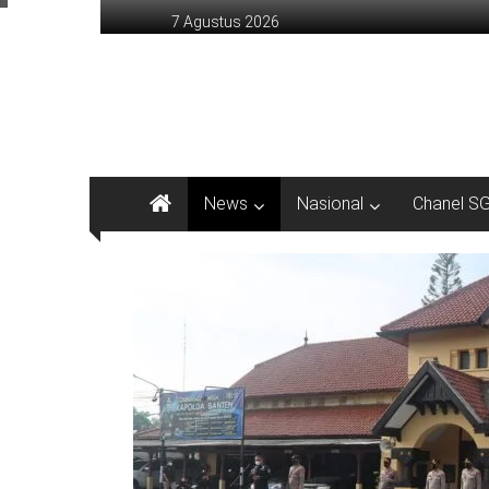
Lompat
7 Agustus 2026
ke
konten
sinargunung.com
jujur
terpercaya
News
Nasional
Chanel S