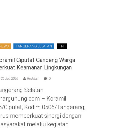
NEWS
TANGERANG SELATAN
TNI
oramil Ciputat Gandeng Warga
erkuat Keamanan Lingkungan
26 Juli 2026
Redaksi
0
angerang Selatan,
inargunung.com – Koramil
5/Ciputat, Kodim 0506/Tangerang,
erus memperkuat sinergi dengan
asyarakat melalui kegiatan