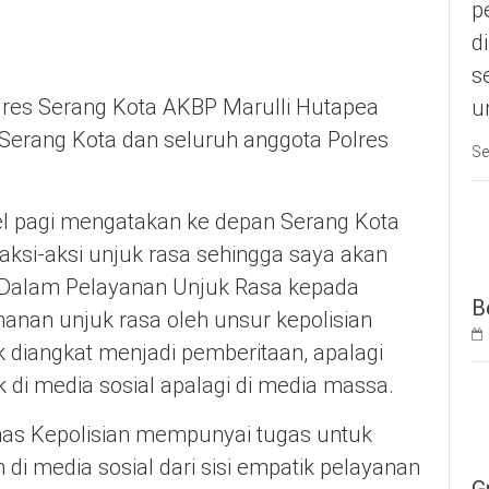
p
d
s
polres Serang Kota AKBP Marulli Hutapea
u
 Serang Kota dan seluruh anggota Polres
Se
el pagi mengatakan ke depan Serang Kota
aksi-aksi unjuk rasa sehingga saya akan
 Dalam Pelayanan Unjuk Rasa kepada
B
anan unjuk rasa oleh unsur kepolisian
 diangkat menjadi pemberitaan, apalagi
aik di media sosial apalagi di media massa.
as Kepolisian mempunyai tugas untuk
i media sosial dari sisi empatik pelayanan
G