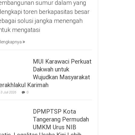
embangunan sumur dalam yang
ilengkapi toren berkapasitas besar
ebagai solusi jangka menengah
ntuk mengatasi
lengkapnya
MUI Karawaci Perkuat
Dakwah untuk
Wujudkan Masyarakat
erakhlakul Karimah
3 Juli 2026
0
DPMPTSP Kota
Tangerang Permudah
UMKM Urus NIB
ratis, Legalitas Usaha Kini Lebih