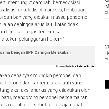
eperti memungut sampah, bernegosiasi
M
lisasi untuk disiplin prokes, himbauan
pi dari ban yang dibakar massa pendemo
jalan sehingga arus lalu lintas tidak
n tindakan tegas terukur saat
lakukan pelanggaran hukum,”.
2
I
ersama Dengan BPP Caringin Melakukan
Powered by
Inline Related Posts
yakan sebanyak mungkin personel dan
erti drone dan kamera jarak jauh yang
ang aksi-aksi anarkis yang dilakukan oleh
ar batu, mendorong personel pengamanan,
ena gambar tersebut tentu saja dapat