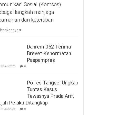
omunikasi Sosial (Komsos)
ebagai langkah menjaga
eamanan dan ketertiban
lengkapnya
Danrem 052 Terima
Brevet Kehormatan
Paspampres
25 Juli 2026
0
Polres Tangsel Ungkap
Tuntas Kasus
Tewasnya Prada Arif,
ujuh Pelaku Ditangkap
24 Juli 2026
0