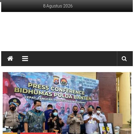
Lompat
8 Agustus 2026
ke
konten
sinargunung.com
jujur
terpercaya