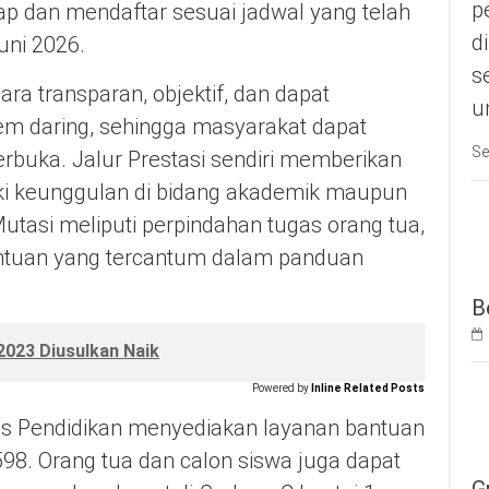
p
ap dan mendaftar sesuai jadwal yang telah
d
uni 2026.
s
ara transparan, objektif, dan dapat
u
em daring, sehingga masyarakat dapat
Se
rbuka. Jalur Prestasi sendiri memberikan
ki keunggulan di bidang akademik maupun
utasi meliputi perpindahan tugas orang tua,
entuan yang tercantum dalam panduan
B
023 Diusulkan Naik
Powered by
Inline Related Posts
s Pendidikan menyediakan layanan bantuan
98. Orang tua dan calon siswa juga dapat
G