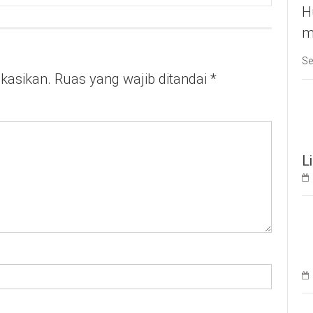
H
m
Se
ikasikan.
Ruas yang wajib ditandai
*
L