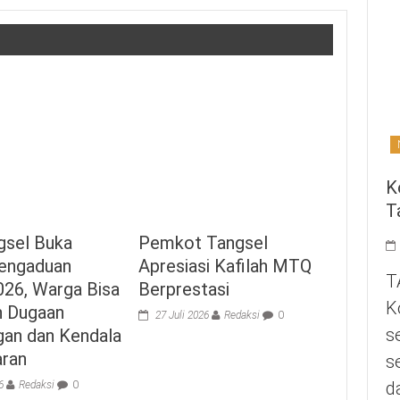
K
T
gsel Buka
Pemkot Tangsel
engaduan
Apresiasi Kafilah MTQ
T
26, Warga Bisa
Berprestasi
K
n Dugaan
27 Juli 2026
Redaksi
0
s
gan dan Kendala
aran
s
d
6
Redaksi
0