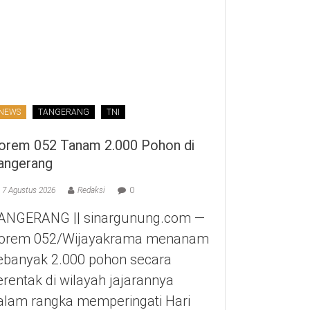
NEWS
TANGERANG
TNI
orem 052 Tanam 2.000 Pohon di
angerang
7 Agustus 2026
Redaksi
0
ANGERANG || sinargunung.com —
orem 052/Wijayakrama menanam
ebanyak 2.000 pohon secara
erentak di wilayah jajarannya
alam rangka memperingati Hari