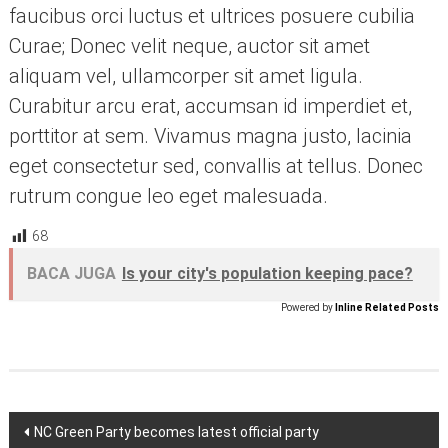
faucibus orci luctus et ultrices posuere cubilia
Curae; Donec velit neque, auctor sit amet
aliquam vel, ullamcorper sit amet ligula.
Curabitur arcu erat, accumsan id imperdiet et,
porttitor at sem. Vivamus magna justo, lacinia
eget consectetur sed, convallis at tellus. Donec
rutrum congue leo eget malesuada.
68
BACA JUGA
Is your city's population keeping pace?
Powered by
Inline Related Posts
Navigasi
NC Green Party becomes latest official party