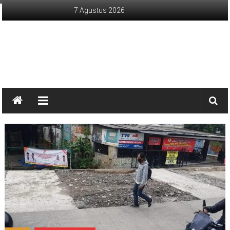
Lompat
7 Agustus 2026
ke
konten
sinargunung.com
jujur
terpercaya