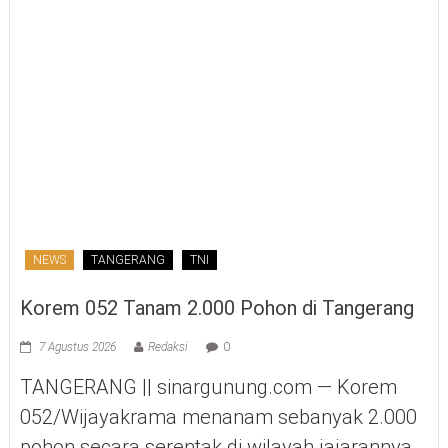
NEWS
TANGERANG
TNI
Korem 052 Tanam 2.000 Pohon di Tangerang
7 Agustus 2026
Redaksi
0
TANGERANG || sinargunung.com — Korem
052/Wijayakrama menanam sebanyak 2.000
pohon secara serentak di wilayah jajarannya