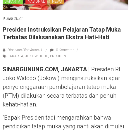
JAKARTA
NASIONAL
NEWS
9 Juni 2021
Presiden Instruksikan Pelajaran Tatap Muka
Terbatas Dilaksanakan Ekstra Hati-Hati
Diposkan Oleh:Aman H
0 Komentar
JAKARTA
,
JOKOWIDODO
,
PRESIDEN
SINARGUNUNG.COM, JAKARTA
| Presiden RI
Joko Widodo (Jokowi) menginstruksikan agar
penyelenggaraan pembelajaran tatap muka
(PTM) dilakukan secara terbatas dan penuh
kehati-hatian.
“Bapak Presiden tadi mengarahkan bahwa
pendidikan tatap muka yang nanti akan dimulai