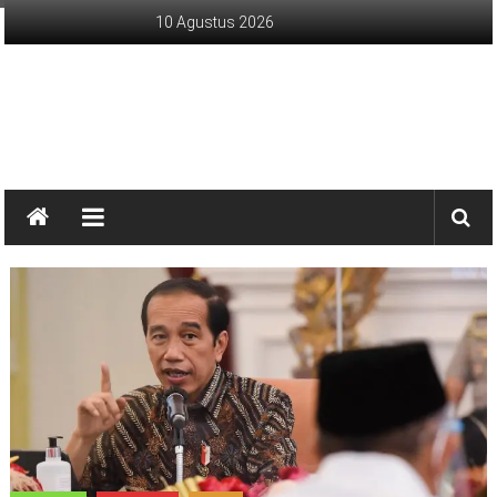
Lompat
10 Agustus 2026
ke
konten
sinargunung.com
jujur
terpercaya