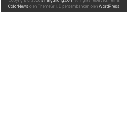
Copyright © 2026
sinargunung.com
. All rights reserved. Tema:
ColorNews
oleh ThemeGrill. Dipersembahkan oleh
WordPress
.