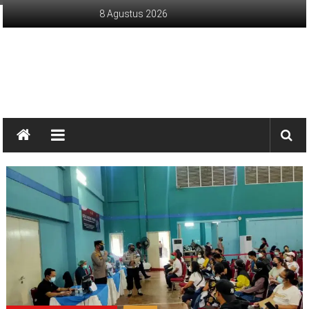
Lompat
8 Agustus 2026
ke
konten
sinargunung.com
jujur
terpercaya