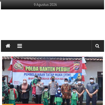
Lompat
9 Agustus 2026
ke
konten
sinargunung.com
jujur
terpercaya