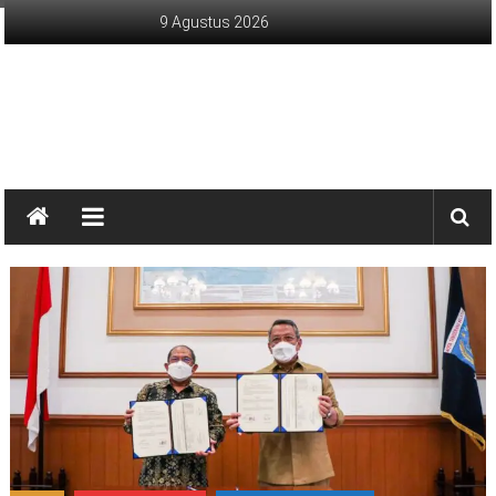
Lompat
9 Agustus 2026
ke
konten
sinargunung.com
jujur
terpercaya