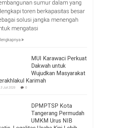
embangunan sumur dalam yang
ilengkapi toren berkapasitas besar
ebagai solusi jangka menengah
ntuk mengatasi
lengkapnya
MUI Karawaci Perkuat
Dakwah untuk
Wujudkan Masyarakat
erakhlakul Karimah
3 Juli 2026
0
DPMPTSP Kota
Tangerang Permudah
UMKM Urus NIB
ratis, Legalitas Usaha Kini Lebih