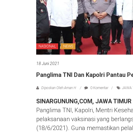
NASIONAL
NEWS
18 Juni 2021
Panglima TNI Dan Kapolri Pantau P
Diposkan Oleh:Aman H
0 Komentar
JAWA 
SINARGUNUNG,COM, JAWA TIMUR
Panglima TNI, Kapolri, Mentri Kese
pelaksanaan vaksinasi yang berlang
(18/6/2021). Guna memastikan pela