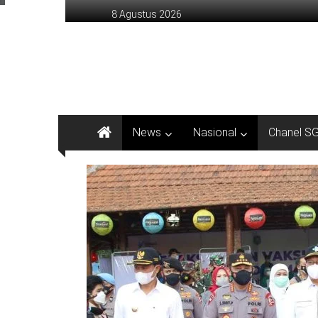
Lompat
8 Agustus 2026
ke
konten
sinargunung.com
jujur
terpercaya
News
Nasional
Chanel S