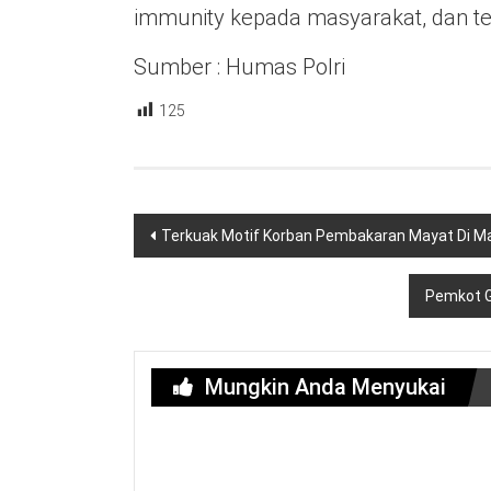
immunity kepada masyarakat, dan te
Sumber : Humas Polri
125
Navigasi
Terkuak Motif Korban Pembakaran Mayat Di Ma
pos
Pemkot G
Mungkin Anda Menyukai