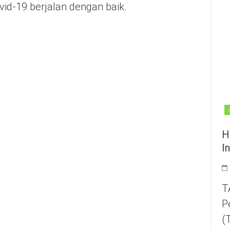
id-19 berjalan dengan baik.
H
I
T
P
(