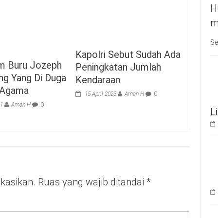
H
m
Se
Kapolri Sebut Sudah Ada
im Buru Jozeph
Peningkatan Jumlah
ng Yang Di Duga
Kendaraan
 Agama
15 April 2023
Aman H
0
21
Aman H
0
L
ikasikan.
Ruas yang wajib ditandai
*