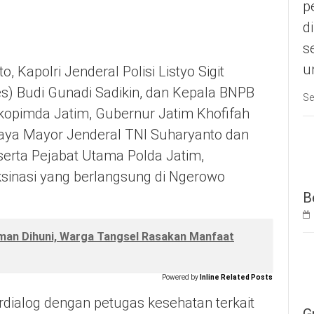
p
d
s
u
 Kapolri Jenderal Polisi Listyo Sigit
) Budi Gunadi Sadikin, dan Kepala BNPB
Se
rkopimda Jatim, Gubernur Jatim Khofifah
aya Mayor Jenderal TNI Suharyanto dan
bserta Pejabat Utama Polda Jatim,
sinasi yang berlangsung di Ngerowo
B
man Dihuni, Warga Tangsel Rasakan Manfaat
Powered by
Inline Related Posts
dialog dengan petugas kesehatan terkait
G