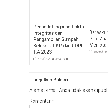
Penandatanganan Pakta
Bareskr
Integritas dan
Paul Zha
Pengambilan Sumpah
Menista
Seleksi UDKP dan UDPI
T.A 2023
18 April 20
4 Mei 2023
Aman H
0
Tinggalkan Balasan
Alamat email Anda tidak akan dipubl
Komentar
*