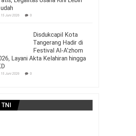
udah
15 Juni 2026
0
Disdukcapil Kota
Tangerang Hadir di
Festival Al-A’zhom
026, Layani Akta Kelahiran hingga
KD
15 Juni 2026
0
TNI