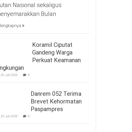
utan Nasional sekaligus
enyemarakkan Bulan
lengkapnya
Koramil Ciputat
Gandeng Warga
Perkuat Keamanan
ingkungan
26 Juli 2026
0
Danrem 052 Terima
Brevet Kehormatan
Paspampres
25 Juli 2026
0