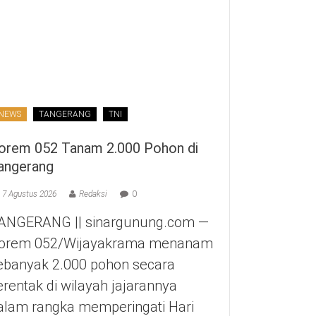
NEWS
TANGERANG
TNI
orem 052 Tanam 2.000 Pohon di
angerang
7 Agustus 2026
Redaksi
0
ANGERANG || sinargunung.com —
orem 052/Wijayakrama menanam
ebanyak 2.000 pohon secara
erentak di wilayah jajarannya
alam rangka memperingati Hari