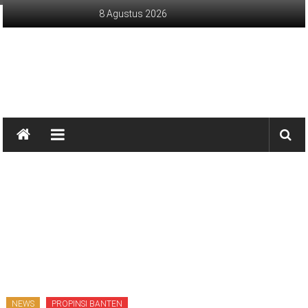
Lompat
8 Agustus 2026
ke
konten
sinargunung.com
jujur
terpercaya
NEWS
PROPINSI BANTEN