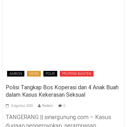
AMBON
NEWS
POLRI
PROPINSI BANTEN
Polisi Tangkap Bos Koperasi dan 4 Anak Buah
dalam Kasus Kekerasan Seksual
8 Agustus 2026
Redaksi
0
TANGERANG || sinargunung.com – Kasus
dugaan pengeroyokan, perampasan