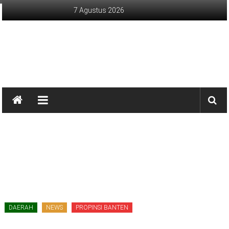
Lompat
7 Agustus 2026
ke
konten
sinargunung.com
jujur
terpercaya
DAERAH
NEWS
PROPINSI BANTEN