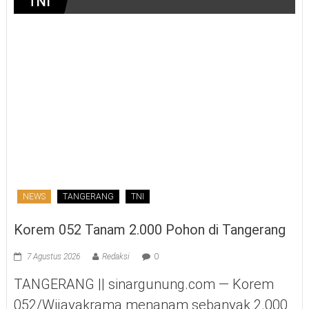
TNI
NEWS
TANGERANG
TNI
Korem 052 Tanam 2.000 Pohon di Tangerang
7 Agustus 2026
Redaksi
0
TANGERANG || sinargunung.com — Korem
052/Wijayakrama menanam sebanyak 2.000