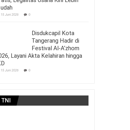
udah
15 Juni 2026
0
Disdukcapil Kota
Tangerang Hadir di
Festival Al-A’zhom
026, Layani Akta Kelahiran hingga
KD
15 Juni 2026
0
TNI