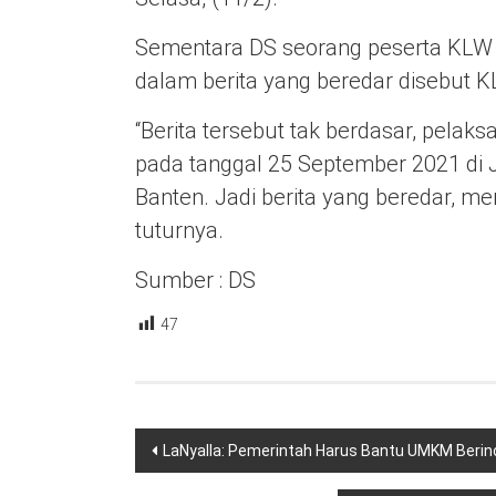
Sementara DS seorang peserta KLW d
dalam berita yang beredar disebut K
“Berita tersebut tak berdasar, pela
pada tanggal 25 September 2021 di J
Banten. Jadi berita yang beredar, men
tuturnya.
Sumber : DS
47
Navigasi
LaNyalla: Pemerintah Harus Bantu UMKM Berin
pos