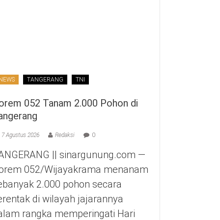
NEWS
TANGERANG
TNI
orem 052 Tanam 2.000 Pohon di
angerang
7 Agustus 2026
Redaksi
0
ANGERANG || sinargunung.com —
orem 052/Wijayakrama menanam
ebanyak 2.000 pohon secara
erentak di wilayah jajarannya
alam rangka memperingati Hari