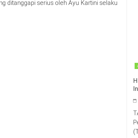
g ditanggapi serius oleh Ayu Kartini selaku
H
I
T
P
(