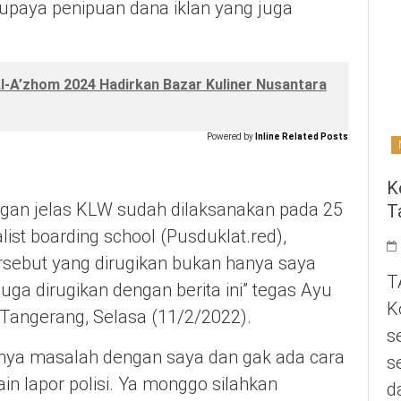
a upaya penipuan dana iklan yang juga
Al-A’zhom 2024 Hadirkan Bazar Kuliner Nusantara
Powered by
Inline Related Posts
K
engan jelas KLW sudah dilaksanakan pada 25
T
ist boarding school (Pusduklat.red),
ersebut yang dirugikan bukan hanya saya
T
juga dirugikan dengan berita ini” tegas Ayu
K
 Tangerang, Selasa (11/2/2022).
s
unya masalah dengan saya dan gak ada cara
s
in lapor polisi. Ya monggo silahkan
d