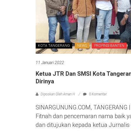
KOTA TANGERANG
NEWS
PROPINSI BANTEN
11 Januari 2022
Ketua JTR Dan SMSI Kota Tangera
Dirinya
Diposkan Oleh:Aman H
0 Komentar
SINARGUNUNG.COM, TANGERANG | Pa
Fitnah dan pencemaran nama baik ya
dan ditujukan kepada ketua Jurnali