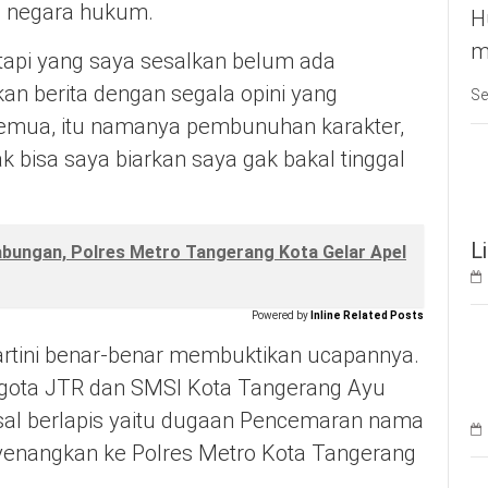
ta negara hukum.
H
m
api yang saya sesalkan belum ada
kan berita dengan segala opini yang
Se
 semua, itu namanya pembunuhan karakter,
k bisa saya biarkan saya gak bakal tinggal
.
L
abungan, Polres Metro Tangerang Kota Gelar Apel
Powered by
Inline Related Posts
artini benar-benar membuktikan ucapannya.
ggota JTR dan SMSI Kota Tangerang Ayu
sal berlapis yaitu dugaan Pencemaran nama
yenangkan ke Polres Metro Kota Tangerang