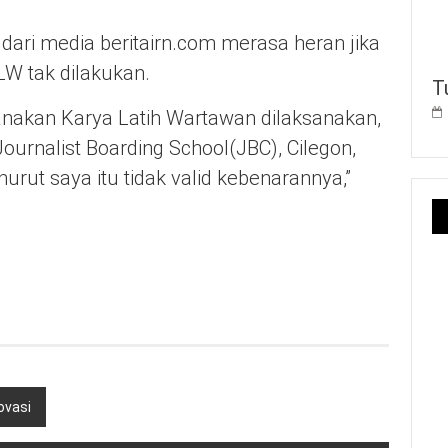
ari media beritairn.com merasa heran jika
LW tak dilakukan.
T
ksanakan Karya Latih Wartawan dilaksanakan,
ournalist Boarding School(JBC), Cilegon,
urut saya itu tidak valid kebenarannya,”
ovasi