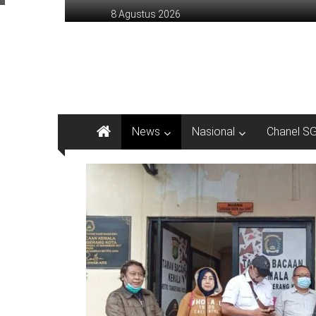
Lompat
8 Agustus 2026
ke
konten
sinargunung.com
jujur
terpercaya
News
Nasional
Chanel S