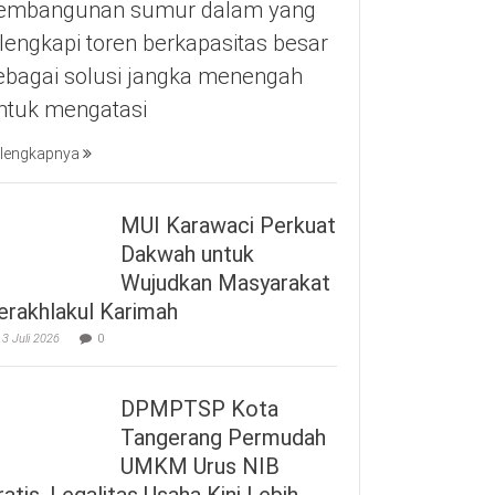
embangunan sumur dalam yang
ilengkapi toren berkapasitas besar
ebagai solusi jangka menengah
ntuk mengatasi
lengkapnya
MUI Karawaci Perkuat
Dakwah untuk
Wujudkan Masyarakat
erakhlakul Karimah
3 Juli 2026
0
DPMPTSP Kota
Tangerang Permudah
UMKM Urus NIB
ratis, Legalitas Usaha Kini Lebih