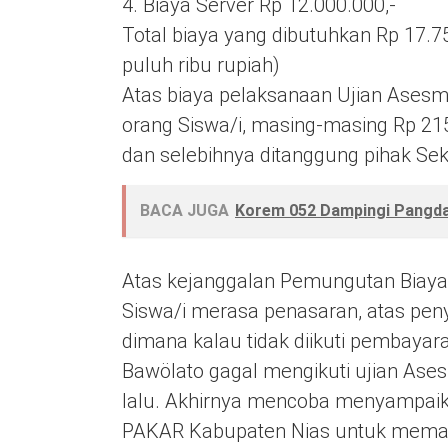
4. Biaya Server Rp 12.000.000,-
Total biaya yang dibutuhkan Rp 17.75
puluh ribu rupiah)
Atas biaya pelaksanaan Ujian Ases
orang Siswa/i, masing-masing Rp 215.
dan selebihnya ditanggung pihak Sek
BACA JUGA
Korem 052 Dampingi Pangda
Atas kejanggalan Pemungutan Biaya
Siswa/i merasa penasaran, atas pe
dimana kalau tidak diikuti pembayar
Bawölato gagal mengikuti ujian Ase
lalu. Akhirnya mencoba menyampaik
PAKAR Kabupaten Nias untuk memast