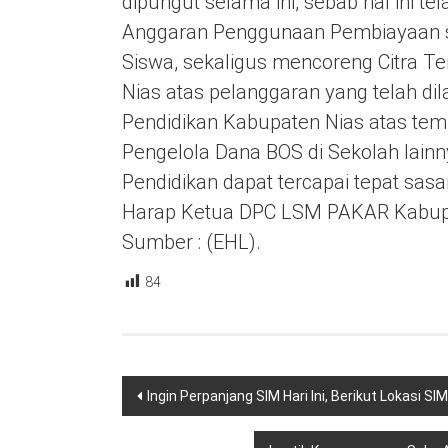
dipungut selama ini, sebab hal ini 
Anggaran Penggunaan Pembiayaan se
Siswa, sekaligus mencoreng Citra T
Nias atas pelanggaran yang telah d
Pendidikan Kabupaten Nias atas tem
Pengelola Dana BOS di Sekolah lain
Pendidikan dapat tercapai tepat sas
Harap Ketua DPC LSM PAKAR Kabup
Sumber : (EHL).
84
Navigasi
Ingin Perpanjang SIM Hari Ini, Berikut Lokasi SI
pos