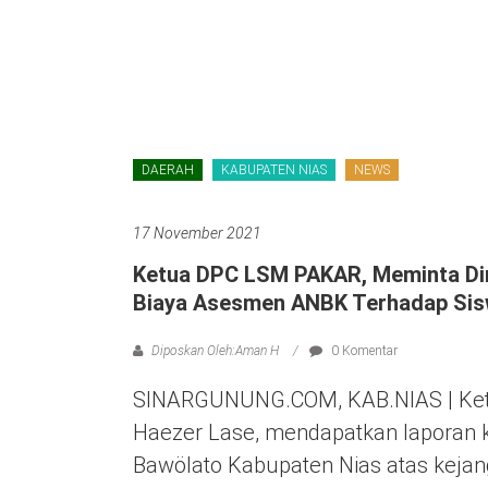
DAERAH
KABUPATEN NIAS
NEWS
17 November 2021
Ketua DPC LSM PAKAR, Meminta Di
Biaya Asesmen ANBK Terhadap Sisw
Diposkan Oleh:Aman H
0 Komentar
SINARGUNUNG.COM, KAB.NIAS | Ket
Haezer Lase, mendapatkan laporan 
Bawölato Kabupaten Nias atas kej