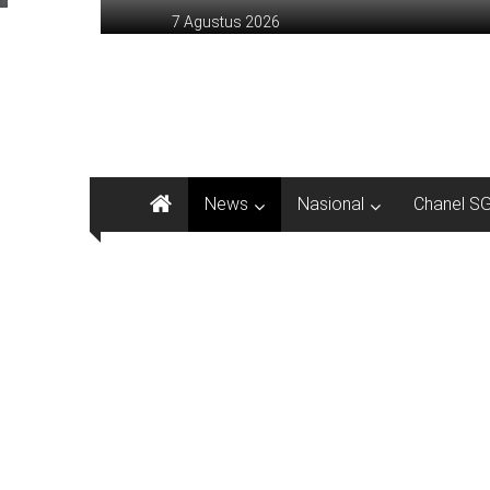
Lompat
7 Agustus 2026
ke
konten
sinargunung.com
jujur
terpercaya
News
Nasional
Chanel S