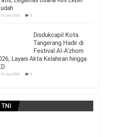
udah
15 Juni 2026
0
Disdukcapil Kota
Tangerang Hadir di
Festival Al-A’zhom
026, Layani Akta Kelahiran hingga
KD
15 Juni 2026
0
TNI