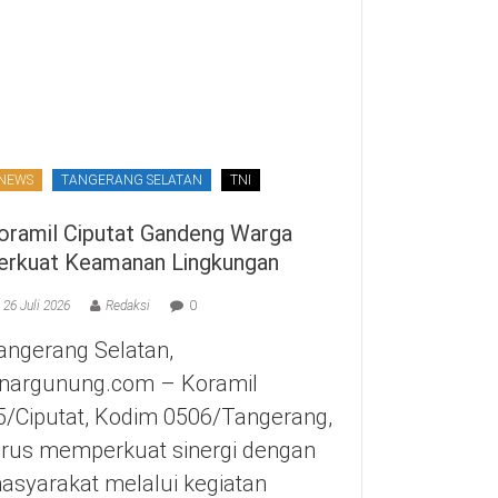
NEWS
TANGERANG SELATAN
TNI
oramil Ciputat Gandeng Warga
erkuat Keamanan Lingkungan
26 Juli 2026
Redaksi
0
angerang Selatan,
inargunung.com – Koramil
5/Ciputat, Kodim 0506/Tangerang,
erus memperkuat sinergi dengan
asyarakat melalui kegiatan