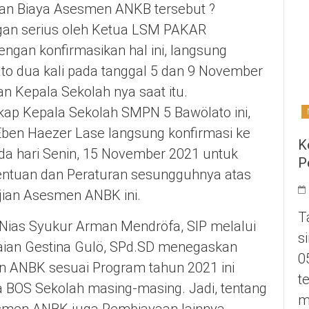
an Biaya Asesmen ANKB tersebut ?
ngan serius oleh Ketua LSM PAKAR
ngan konfirmasikan hal ini, langsung
o dua kali pada tanggal 5 dan 9 November
 Kepala Sekolah nya saat itu.
kap Kepala Sekolah SMPN 5 Bawölato ini,
en Haezer Lase langsung konfirmasi ke
K
da hari Senin, 15 November 2021 untuk
P
entuan dan Peraturan sesungguhnya atas
ian Asesmen ANBK ini.
T
Nias Syukur Arman Mendröfa, SIP melalui
s
ian Gestina Gulö, SPd.SD menegaskan
0
 ANBK sesuai Program tahun 2021 ini
t
 BOS Sekolah masing-masing. Jadi, tentang
m
smen ANBK juga Pembiayaan lainnya