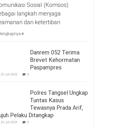
omunikasi Sosial (Komsos)
ebagai langkah menjaga
eamanan dan ketertiban
lengkapnya
Danrem 052 Terima
Brevet Kehormatan
Paspampres
25 Juli 2026
0
Polres Tangsel Ungkap
Tuntas Kasus
Tewasnya Prada Arif,
ujuh Pelaku Ditangkap
24 Juli 2026
0