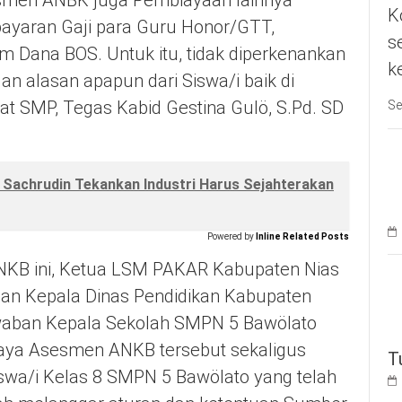
K
ayaran Gaji para Guru Honor/GTT,
s
m Dana BOS. Untuk itu, tidak diperkenankan
k
 alasan apapun dari Siswa/i baik di
at SMP, Tegas Kabid Gestina Gulö, S.Pd. SD
Se
Sachrudin Tekankan Industri Harus Sejahterakan
Powered by
Inline Related Posts
KB ini, Ketua LSM PAKAR Kabupaten Nias
an Kepala Dinas Pendidikan Kabupaten
waban Kepala Sekolah SMPN 5 Bawölato
aya Asesmen ANKB tersebut sekaligus
T
wa/i Kelas 8 SMPN 5 Bawölato yang telah