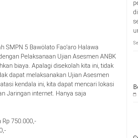
p
d
s
u
Se
lah SMPN 5 Bawölato Fao’aro Halawa
engan Pelaksanaan Ujian Asesmen ANBK
an biaya. Apalagi disekolah kita ini, tidak
 tidak dapat melaksanakan Ujian Asesmen
asi kendala ini, kita dapat mencari lokasi
B
dan Jaringan internet. Hanya saja
 Rp 750.000,-
0,-
G