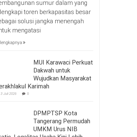
embangunan sumur dalam yang
ilengkapi toren berkapasitas besar
ebagai solusi jangka menengah
ntuk mengatasi
lengkapnya
MUI Karawaci Perkuat
Dakwah untuk
Wujudkan Masyarakat
erakhlakul Karimah
3 Juli 2026
0
DPMPTSP Kota
Tangerang Permudah
UMKM Urus NIB
ratis, Legalitas Usaha Kini Lebih