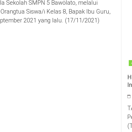
la Sekolah SMPN 5 Bawölato, melalui
rangtua Siswa/i Kelas 8, Bapak Ibu Guru,
eptember 2021 yang lalu. (17/11/2021)
H
I
T
P
(