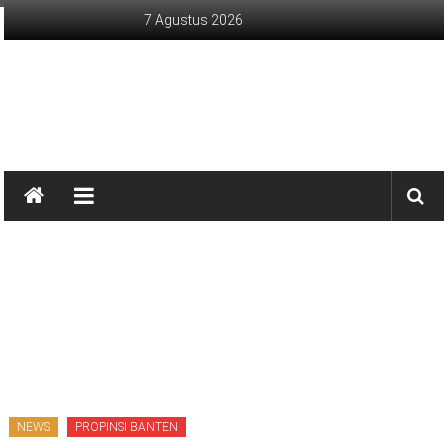
Lompat
7 Agustus 2026
ke
konten
sinargunung.com
jujur
terpercaya
NEWS
PROPINSI BANTEN