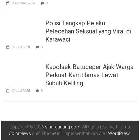
3 Agustus 2026
0
Polisi Tangkap Pelaku
Pelecehan Seksual yang Viral di
Karawaci
31 Juli 2026
0
Kapolsek Batuceper Ajak Warga
Perkuat Kamtibmas Lewat
Subuh Keliling
26 Juli 2026
0
Copyright © 2026
sinargunung.com
. All rights reserved. Tema:
ColorNews
oleh ThemeGrill. Dipersembahkan oleh
WordPress
.