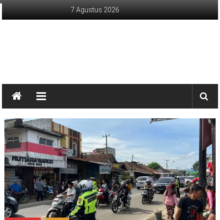
Lompat
7 Agustus 2026
ke
konten
sinargunung.com
jujur
terpercaya