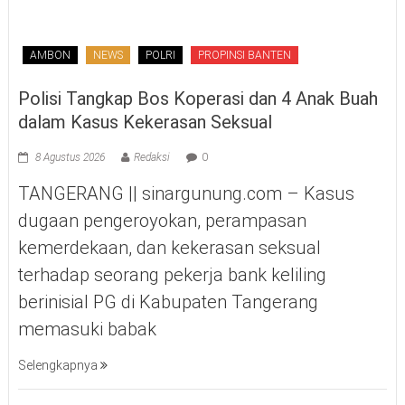
AMBON
NEWS
POLRI
PROPINSI BANTEN
Polisi Tangkap Bos Koperasi dan 4 Anak Buah
dalam Kasus Kekerasan Seksual
8 Agustus 2026
Redaksi
0
TANGERANG || sinargunung.com – Kasus
dugaan pengeroyokan, perampasan
kemerdekaan, dan kekerasan seksual
terhadap seorang pekerja bank keliling
berinisial PG di Kabupaten Tangerang
memasuki babak
Selengkapnya