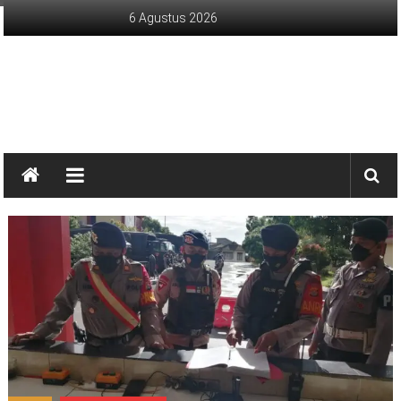
Lompat
6 Agustus 2026
ke
konten
sinargunung.com
jujur
terpercaya