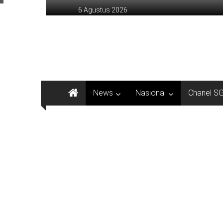
Lompat
6 Agustus 2026
ke
konten
sinargunung.com
jujur
terpercaya
News
Nasional
Chanel S