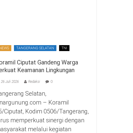
NEWS
TANGERANG SELATAN
TNI
oramil Ciputat Gandeng Warga
erkuat Keamanan Lingkungan
26 Juli 2026
Redaksi
0
angerang Selatan,
inargunung.com – Koramil
5/Ciputat, Kodim 0506/Tangerang,
erus memperkuat sinergi dengan
asyarakat melalui kegiatan