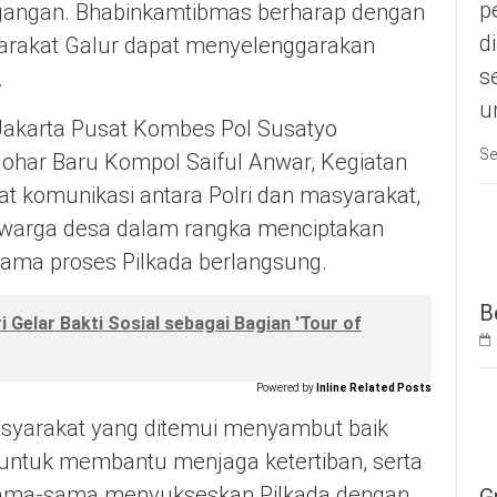
p
egangan. Bhabinkamtibmas berharap dengan
d
yarakat Galur dapat menyelenggarakan
s
.
u
akarta Pusat Kombes Pol Susatyo
Se
ohar Baru Kompol Saiful Anwar, Kegiatan
t komunikasi antara Polri dan masyarakat,
 warga desa dalam rangka menciptakan
ma proses Pilkada berlangsung.
B
Gelar Bakti Sosial sebagai Bagian 'Tour of
Powered by
Inline Related Posts
asyarakat yang ditemui menyambut baik
untuk membantu menjaga ketertiban, serta
sama-sama menyukseskan Pilkada dengan
G