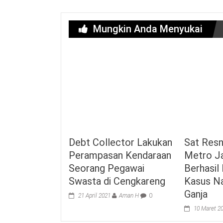
Mungkin Anda Menyukai
Debt Collector Lakukan
Sat Resn
Perampasan Kendaraan
Metro Ja
Seorang Pegawai
Berhasi
Swasta di Cengkareng
Kasus N
Ganja
21 April 2021
Aman H
0
10 Maret 2