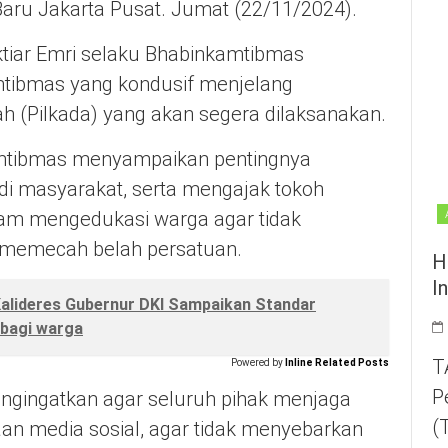
aru Jakarta Pusat. Jumat (22/11/2024).
aktiar Emri selaku Bhabinkamtibmas
mtibmas yang kondusif menjelang
h (Pilkada) yang akan segera dilaksanakan.
mtibmas menyampaikan pentingnya
i masyarakat, serta mengajak tokoh
lam mengedukasi warga agar tidak
t memecah belah persatuan.
H
I
alideres Gubernur DKI Sampaikan Standar
bagi warga
T
Powered by
Inline Related Posts
P
engingatkan agar seluruh pihak menjaga
(
an media sosial, agar tidak menyebarkan