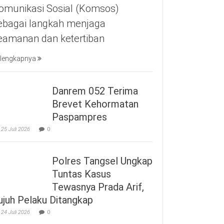
omunikasi Sosial (Komsos)
ebagai langkah menjaga
eamanan dan ketertiban
lengkapnya
Danrem 052 Terima
Brevet Kehormatan
Paspampres
25 Juli 2026
0
Polres Tangsel Ungkap
Tuntas Kasus
Tewasnya Prada Arif,
ujuh Pelaku Ditangkap
24 Juli 2026
0