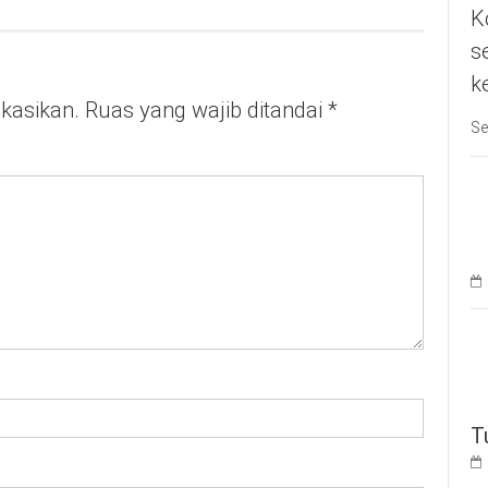
K
s
k
ikasikan.
Ruas yang wajib ditandai
*
Se
T