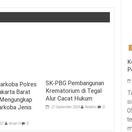
K
P
SK-PBG Pembangunan
arkoba Polres
Krematorium di Tegal
karta Barat
T
Alur Cacat Hukum
l Mengungkap
s
arkoba Jenis
27 September 2024
Redaksi
0
0
t
021
Aman H
0
m