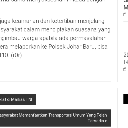
M
aga keamanan dan ketertiban menjelang
masyarakat dalam menciptakan suasana yang
mengimbau warga apabila ada permasalahan
ra melaporkan ke Polsek Johar Baru, bisa
2
10. (r0r)
I
klat di Markas TNI
Masyarakat Memanfaatkan Transportasi Umum Yang Telah
Tersedia