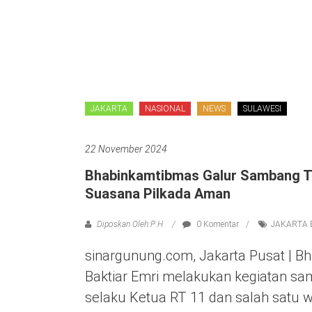
JAKARTA
NASIONAL
NEWS
SULAWESI
22 November 2024
Bhabinkamtibmas Galur Sambang T
Suasana Pilkada Aman
Diposkan Oleh:P H
0 Komentar
JAKARTA 
sinargunung.com, Jakarta Pusat | B
Baktiar Emri melakukan kegiatan s
selaku Ketua RT 11 dan salah satu w