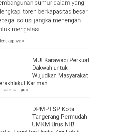
embangunan sumur dalam yang
ilengkapi toren berkapasitas besar
ebagai solusi jangka menengah
ntuk mengatasi
lengkapnya
MUI Karawaci Perkuat
Dakwah untuk
Wujudkan Masyarakat
erakhlakul Karimah
3 Juli 2026
0
DPMPTSP Kota
Tangerang Permudah
UMKM Urus NIB
ratis, Legalitas Usaha Kini Lebih