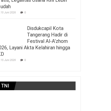
udah
15 Juni 2026
0
Disdukcapil Kota
Tangerang Hadir di
Festival Al-A’zhom
026, Layani Akta Kelahiran hingga
KD
15 Juni 2026
0
TNI