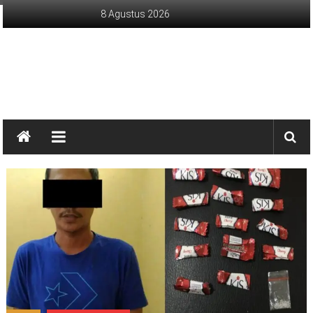
Lompat
8 Agustus 2026
ke
konten
sinargunung.com
jujur
terpercaya