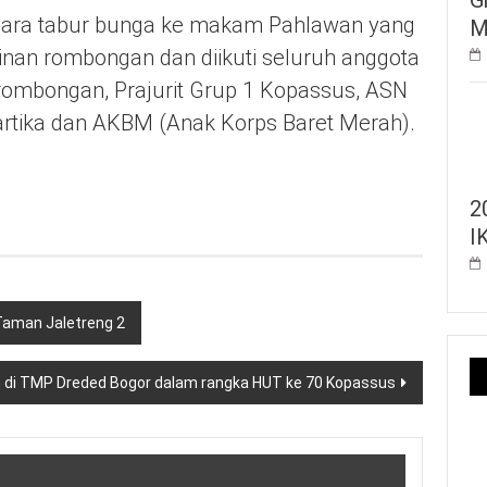
acara tabur bunga ke makam Pahlawan yang
M
inan rombongan dan diikuti seluruh anggota
h rombongan, Prajurit Grup 1 Kopassus, ASN
Kartika dan AKBM (Anak Korps Baret Merah).
2
I
aman Jaletreng 2
ah di TMP Dreded Bogor dalam rangka HUT ke 70 Kopassus