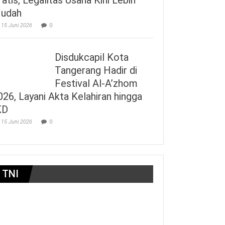
udah
15 Juni 2026
0
Disdukcapil Kota
Tangerang Hadir di
Festival Al-A’zhom
026, Layani Akta Kelahiran hingga
KD
15 Juni 2026
0
TNI