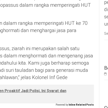
p
 Kopassus dalam rangka memperingati HUT
d
s
an dalam rangka memperingati HUT ke 70
u
ghormati dan menghargai jasa para
Se
us, ziarah ini merupakan salah satu
rus dalam menghormati dan mengenang jasa
dahului kita. Kami juga berharap semoga
B
adi suri tauladan bagi para generasi muda
hlawan,” jelas Kolonel Inf Gede
 Proaktif Jadi Polisi, Ini Syarat dan
Powered by
Inline Related Posts
G