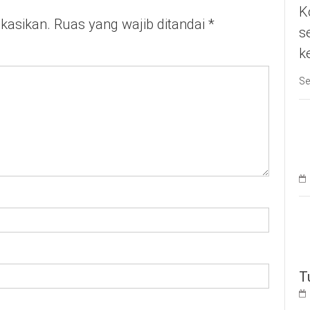
K
ikasikan.
Ruas yang wajib ditandai
*
s
k
Se
T