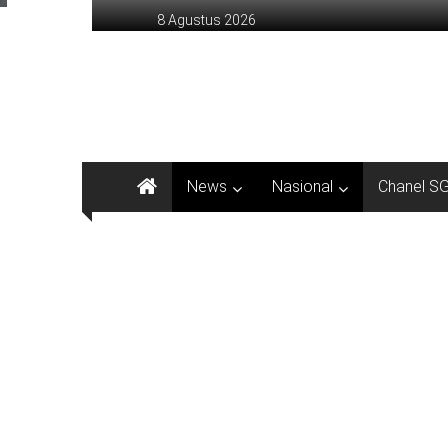
Lompat
8 Agustus 2026
ke
konten
sinargunung.com
jujur
terpercaya
News
Nasional
Chanel S