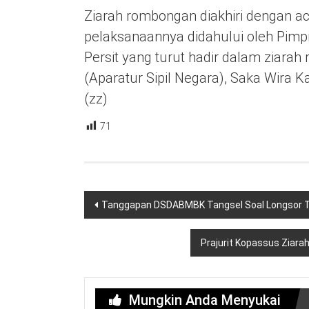
Ziarah rombongan diakhiri dengan 
pelaksanaannya didahului oleh Pimp
Persit yang turut hadir dalam ziara
(Aparatur Sipil Negara), Saka Wira 
(zz)
71
Navigasi
Tanggapan DSDABMBK Tangsel Soal Longsor T
pos
Prajurit Kopassus Ziar
Mungkin Anda Menyukai