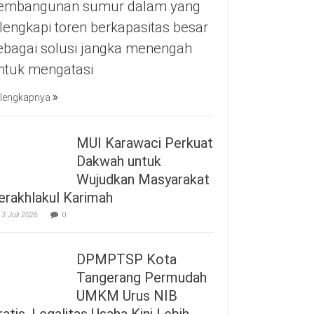
embangunan sumur dalam yang
ilengkapi toren berkapasitas besar
ebagai solusi jangka menengah
ntuk mengatasi
lengkapnya
MUI Karawaci Perkuat
Dakwah untuk
Wujudkan Masyarakat
erakhlakul Karimah
3 Juli 2026
0
DPMPTSP Kota
Tangerang Permudah
UMKM Urus NIB
ratis, Legalitas Usaha Kini Lebih