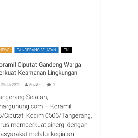
NEWS
TANGERANG SELATAN
TNI
oramil Ciputat Gandeng Warga
erkuat Keamanan Lingkungan
26 Juli 2026
Redaksi
0
angerang Selatan,
inargunung.com – Koramil
5/Ciputat, Kodim 0506/Tangerang,
erus memperkuat sinergi dengan
asyarakat melalui kegiatan