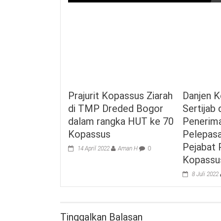
Prajurit Kopassus Ziarah
Danjen K
di TMP Dreded Bogor
Sertijab
dalam rangka HUT ke 70
Penerim
Kopassus
Pelepas
Pejabat 
14 April 2022
Aman H
0
Kopassu
8 Juli 2022
Tinggalkan Balasan