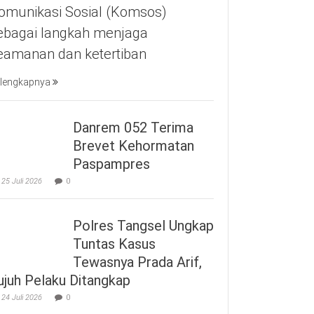
omunikasi Sosial (Komsos)
ebagai langkah menjaga
eamanan dan ketertiban
lengkapnya
Danrem 052 Terima
Brevet Kehormatan
Paspampres
25 Juli 2026
0
Polres Tangsel Ungkap
Tuntas Kasus
Tewasnya Prada Arif,
ujuh Pelaku Ditangkap
24 Juli 2026
0