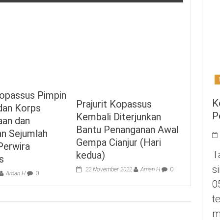
opassus Pimpin
K
Prajurit Kopassus
 dan Korps
P
Kembali Diterjunkan
aan dan
Bantu Penanganan Awal
an Sejumlah
Gempa Cianjur (Hari
Perwira
T
kedua)
s
s
22 November 2022
Aman H
0
Aman H
0
0
t
m