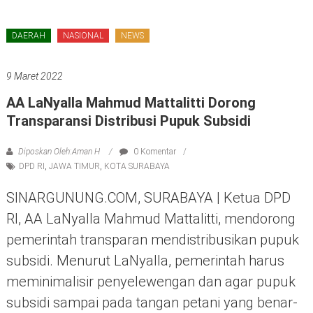
DAERAH
NASIONAL
NEWS
9 Maret 2022
AA LaNyalla Mahmud Mattalitti Dorong
Transparansi Distribusi Pupuk Subsidi
Diposkan Oleh:Aman H
0 Komentar
DPD RI
,
JAWA TIMUR
,
KOTA SURABAYA
SINARGUNUNG.COM, SURABAYA | Ketua DPD
RI, AA LaNyalla Mahmud Mattalitti, mendorong
pemerintah transparan mendistribusikan pupuk
subsidi. Menurut LaNyalla, pemerintah harus
meminimalisir penyelewengan dan agar pupuk
subsidi sampai pada tangan petani yang benar-