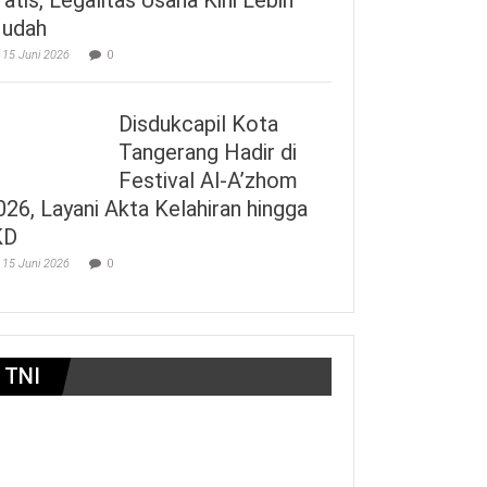
udah
15 Juni 2026
0
Disdukcapil Kota
Tangerang Hadir di
Festival Al-A’zhom
026, Layani Akta Kelahiran hingga
KD
15 Juni 2026
0
TNI