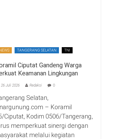
NEWS
TANGERANG SELATAN
TNI
oramil Ciputat Gandeng Warga
erkuat Keamanan Lingkungan
26 Juli 2026
Redaksi
0
angerang Selatan,
inargunung.com – Koramil
5/Ciputat, Kodim 0506/Tangerang,
erus memperkuat sinergi dengan
asyarakat melalui kegiatan