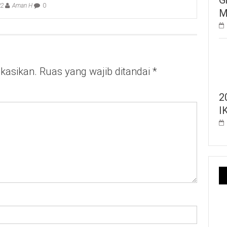
22
Aman H
0
M
ikasikan.
Ruas yang wajib ditandai
*
2
I