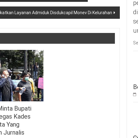
p
d
gkatkan Layanan Admiduk Disdukcapil Monev Di Kelurahan
s
u
Se
B
inta Bupati
Tegas Kades
ta Yang
 Jurnalis
G