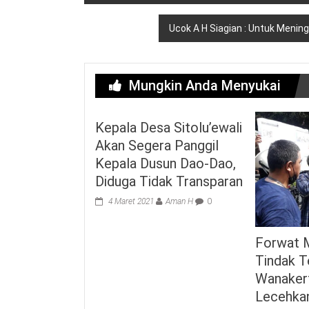
pos
Ucok A H Siagian : Untuk Menin
Mungkin Anda Menyukai
Kepala Desa Sitolu’ewali
Akan Segera Panggil
Kepala Dusun Dao-Dao,
Diduga Tidak Transparan
4 Maret 2021
Aman H
0
Forwat M
Tindak 
Wanaker
Lecehkan