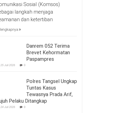
omunikasi Sosial (Komsos)
ebagai langkah menjaga
eamanan dan ketertiban
lengkapnya
Danrem 052 Terima
Brevet Kehormatan
Paspampres
25 Juli 2026
0
Polres Tangsel Ungkap
Tuntas Kasus
Tewasnya Prada Arif,
ujuh Pelaku Ditangkap
24 Juli 2026
0