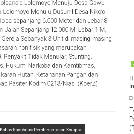
Loloana’a Lolomoyo Menuju Desa Gawu-
a Lolomoyo Menuju Dusun I Desa Niko’o
o’oa sepanjang 6.000 Meter dan Lebar 8
iri Jalan Sepanjang 12.000 M, Lebar 1 M,
n Gereja Sebanyak 3 Unit di masing-masing
asaran non fisik yang merupakan
 Penyakit Tidak Menular, Stunting,
s, Hukum, Narkoba dan Kamtibmas,
karan Hutan, Ketahanan Pangan dan
H
ap Pasiter Kodim 0213/Nias. (KoerZ)
I
T
P
(
K Bahas Koordinasi Pemberantasan Korupsi