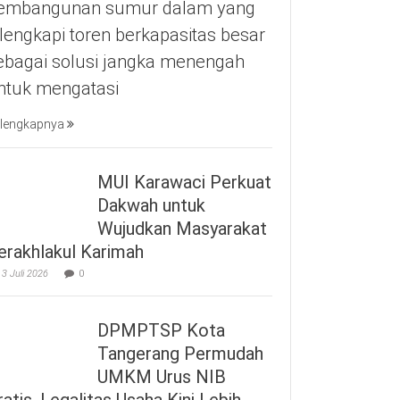
embangunan sumur dalam yang
ilengkapi toren berkapasitas besar
ebagai solusi jangka menengah
ntuk mengatasi
lengkapnya
MUI Karawaci Perkuat
Dakwah untuk
Wujudkan Masyarakat
erakhlakul Karimah
3 Juli 2026
0
DPMPTSP Kota
Tangerang Permudah
UMKM Urus NIB
ratis, Legalitas Usaha Kini Lebih