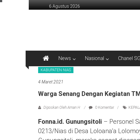
Lompat
6 Agustus 2026
ke
konten
sinargunung.com
jujur
terpercaya
News
Nasional
Chanel S
KABUPATEN NIAS
4 Maret 2021
Warga Senang Dengan Kegiatan TM
Diposkan Oleh:Aman H
0 Komentar
KEPAL
Fonna.id. Gunungsitoli
– Personel S
0213/Nias di Desa Loloana’a Lolomo