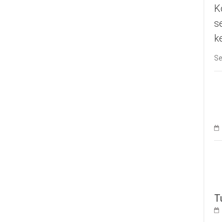
K
s
k
Se
T