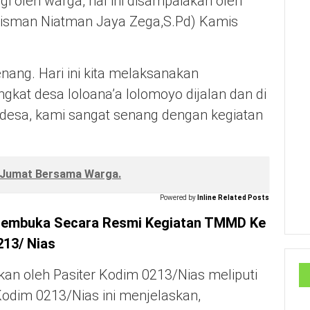
i oleh warga, hal ini disampaiakan oleh
risman Niatman Jaya Zega,S.Pd) Kamis
enang. Hari ini kita melaksanakan
kat desa loloana’a lolomoyo dijalan dan di
esa, kami sangat senang dengan kegiatan
t Jumat Bersama Warga.
Powered by
Inline Related Posts
i Membuka Secara Resmi Kegiatan TMMD Ke
213/ Nias
an oleh Pasiter Kodim 0213/Nias meliputi
 Kodim 0213/Nias ini menjelaskan,