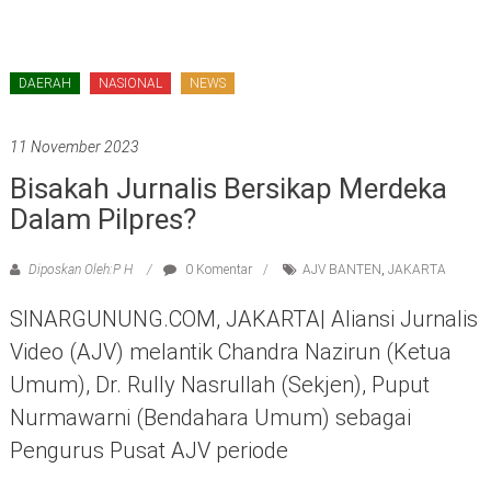
DAERAH
NASIONAL
NEWS
11 November 2023
Bisakah Jurnalis Bersikap Merdeka
Dalam Pilpres?
Diposkan Oleh:P H
0 Komentar
AJV BANTEN
,
JAKARTA
SINARGUNUNG.COM, JAKARTA| Aliansi Jurnalis
Video (AJV) melantik Chandra Nazirun (Ketua
Umum), Dr. Rully Nasrullah (Sekjen), Puput
Nurmawarni (Bendahara Umum) sebagai
Pengurus Pusat AJV periode