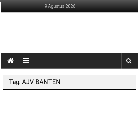
Lompat
9 Agustus 2026
ke
konten
sinargunung.com
jujur
terpercaya
Tag: AJV BANTEN