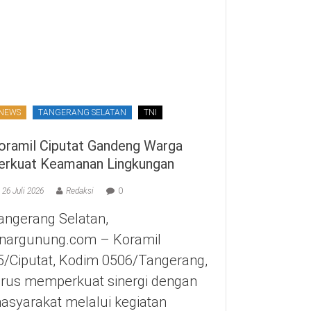
NEWS
TANGERANG SELATAN
TNI
oramil Ciputat Gandeng Warga
erkuat Keamanan Lingkungan
26 Juli 2026
Redaksi
0
angerang Selatan,
inargunung.com – Koramil
5/Ciputat, Kodim 0506/Tangerang,
erus memperkuat sinergi dengan
asyarakat melalui kegiatan