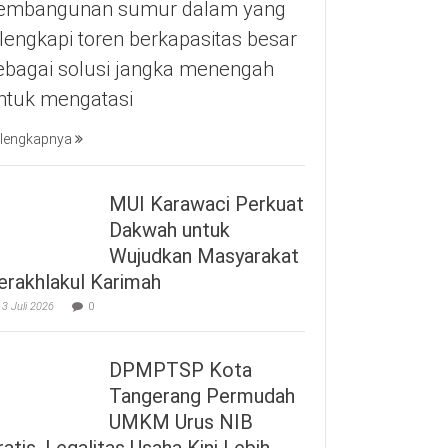
embangunan sumur dalam yang
ilengkapi toren berkapasitas besar
ebagai solusi jangka menengah
ntuk mengatasi
lengkapnya
MUI Karawaci Perkuat
Dakwah untuk
Wujudkan Masyarakat
erakhlakul Karimah
3 Juli 2026
0
DPMPTSP Kota
Tangerang Permudah
UMKM Urus NIB
ratis, Legalitas Usaha Kini Lebih