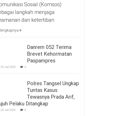
omunikasi Sosial (Komsos)
ebagai langkah menjaga
eamanan dan ketertiban
lengkapnya
Danrem 052 Terima
Brevet Kehormatan
Paspampres
25 Juli 2026
0
Polres Tangsel Ungkap
Tuntas Kasus
Tewasnya Prada Arif,
ujuh Pelaku Ditangkap
24 Juli 2026
0