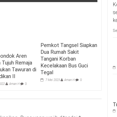
K
s
k
Se
Pemkot Tangsel Siapkan
Dua Rumah Sakit
Pondok Aren
Tangani Korban
 Tujuh Remaja
Kecelakaan Bus Guci
ukan Tawuran di
Tegal
dikan II
7 Mei 2023
Aman H
0
2022
Aman H
0
T