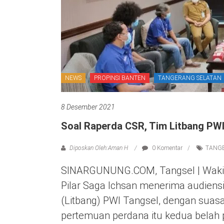
NEWS
PROPINSI BANTEN
TANGERANG SELATAN
8 Desember 2021
Soal Raperda CSR, Tim Litbang PW
Diposkan Oleh:Aman H
0 Komentar
TANG
SINARGUNUNG.COM, Tangsel | Wakil 
Pilar Saga Ichsan menerima audiens
(Litbang) PWI Tangsel, dengan suas
pertemuan perdana itu kedua belah