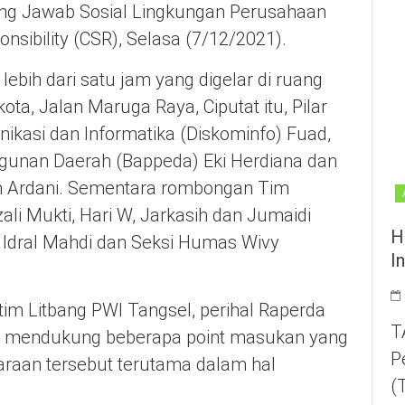
ng Jawab Sosial Lingkungan Perusahaan
nsibility (CSR), Selasa (7/12/2021).
bih dari satu jam yang digelar di ruang
kota, Jalan Maruga Raya, Ciputat itu, Pilar
ikasi dan Informatika (Diskominfo) Fuad,
unan Daerah (Bappeda) Eki Herdiana dan
n Ardani. Sementara rombongan Tim
ali Mukti, Hari W, Jarkasih dan Jumaidi
H
 Idral Mahdi dan Seksi Humas Wivy
I
im Litbang PWI Tangsel, perihal Raperda
T
ga mendukung beberapa point masukan yang
P
araan tersebut terutama dalam hal
(