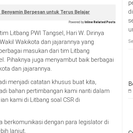
p
d
, Benyamin Berpesan untuk Terus Belajar
s
Powered by
Inline Related Posts
u
im Litbang PWI Tangsel, Hari W. Dirinya
Wakil Wakikota dan jajarannya yang
Se
erbagai masukan dari tim Litbang
l. Pihaknya juga menyambut baik berbagai
ota dan jajarannya.
di menjadi catatan khusus buat kita,
B
jadi bahan pertimbangan kami nanti dalam
an kami di Litbang soal CSR di
 berkomunikasi dengan para legislator di
ih lanjut.
G