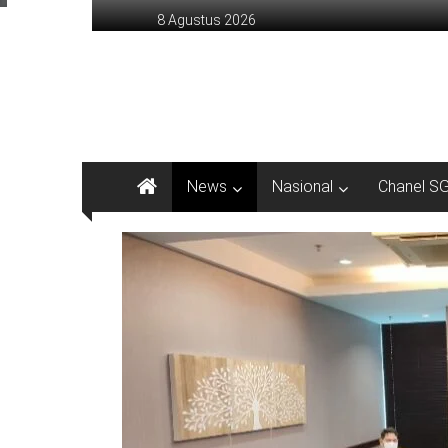
Lompat
8 Agustus 2026
ke
konten
sinargunung.com
jujur
terpercaya
News
Nasional
Chanel S