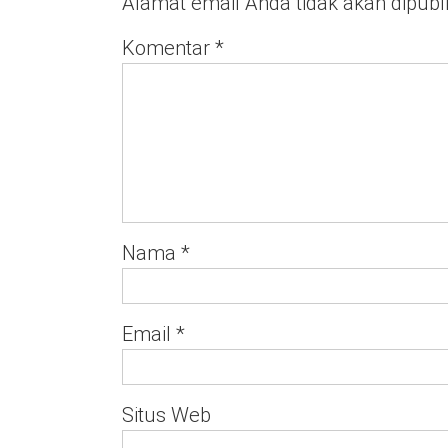
Alamat email Anda tidak akan dipubl
Komentar
*
Nama
*
Email
*
Situs Web