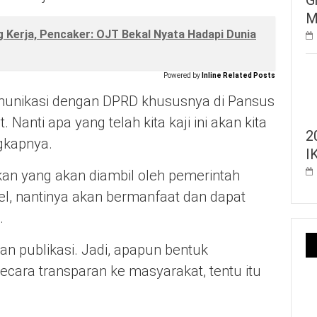
M
Kerja, Pencaker: OJT Bekal Nyata Hadapi Dunia
Powered by
Inline Related Posts
omunikasi dengan DPRD khususnya di Pansus
anti apa yang telah kita kaji ini akan kita
2
gkapnya.
I
kan yang akan diambil oleh pemerintah
l, nantinya akan bermanfaat dan dapat
.
dan publikasi. Jadi, apapun bentuk
ecara transparan ke masyarakat, tentu itu