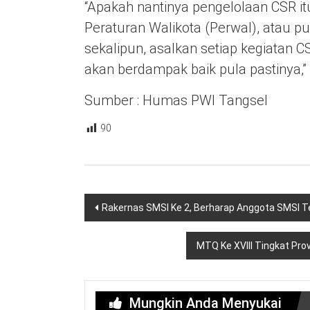
“Apakah nantinya pengelolaan CSR it
Peraturan Walikota (Perwal), atau p
sekalipun, asalkan setiap kegiatan C
akan berdampak baik pula pastinya,”
Sumber : Humas PWI Tangsel
90
Navigasi
Rakernas SMSI Ke 2, Berharap Anggota SMSI T
pos
MTQ Ke XVIII Tingkat Prov
Mungkin Anda Menyukai