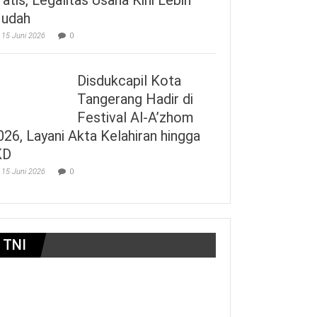
udah
15 Juni 2026
0
Disdukcapil Kota
Tangerang Hadir di
Festival Al-A’zhom
026, Layani Akta Kelahiran hingga
KD
15 Juni 2026
0
TNI