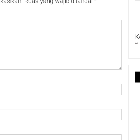
ikasikan.
Ruas yang wajib ditandai
*
K