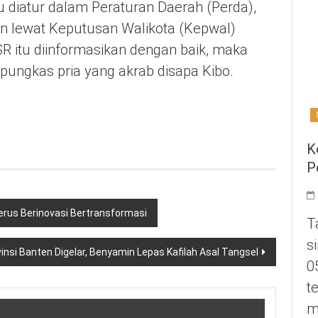
u diatur dalam Peraturan Daerah (Perda),
un lewat Keputusan Walikota (Kepwal)
SR itu diinformasikan dengan baik, maka
 pungkas pria yang akrab disapa Kibo.
K
P
erus Berinovasi Bertransformasi
T
s
insi Banten Digelar, Benyamin Lepas Kafilah Asal Tangsel
0
t
m