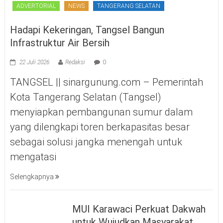
ADVERTORIAL
NEWS
TANGERANG SELATAN
Hadapi Kekeringan, Tangsel Bangun
Infrastruktur Air Bersih
22 Juli 2026
Redaksi
0
TANGSEL || sinargunung.com – Pemerintah
Kota Tangerang Selatan (Tangsel)
menyiapkan pembangunan sumur dalam
yang dilengkapi toren berkapasitas besar
sebagai solusi jangka menengah untuk
mengatasi
Selengkapnya
MUI Karawaci Perkuat Dakwah
untuk Wujudkan Masyarakat