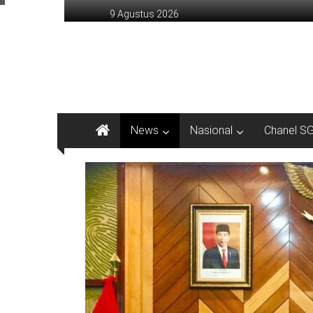
Lompat
9 Agustus 2026
ke
konten
sinargunung.com
jujur
terpercaya
News
Nasional
Chanel S