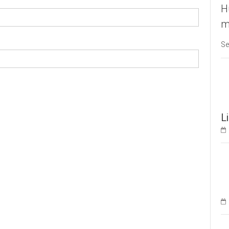
H
m
Se
L