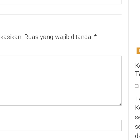
ikasikan.
Ruas yang wajib ditandai
*
K
T
T
K
s
s
d