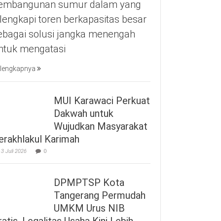
embangunan sumur dalam yang
ilengkapi toren berkapasitas besar
ebagai solusi jangka menengah
ntuk mengatasi
lengkapnya
MUI Karawaci Perkuat
Dakwah untuk
Wujudkan Masyarakat
erakhlakul Karimah
3 Juli 2026
0
DPMPTSP Kota
Tangerang Permudah
UMKM Urus NIB
ratis, Legalitas Usaha Kini Lebih