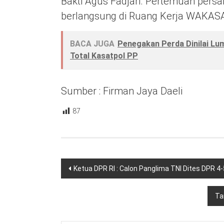
Bakti Agus Fadjari. Pertemuan persa
berlangsung di Ruang Kerja WAKAS
BACA JUGA
Penegakan Perda Dinilai Lu
Total Kasatpol PP
Sumber : Firman Jaya Daeli
87
Navigasi
Ketua DPR RI : Calon Panglima TNI Dites DPR 
pos
Ta