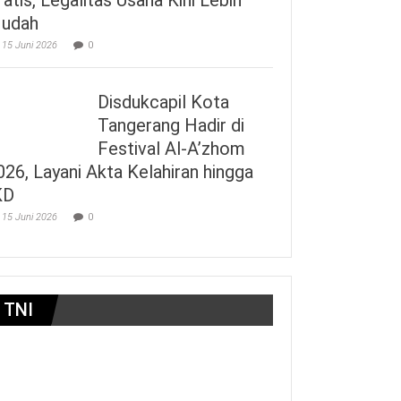
udah
15 Juni 2026
0
Disdukcapil Kota
Tangerang Hadir di
Festival Al-A’zhom
026, Layani Akta Kelahiran hingga
KD
15 Juni 2026
0
TNI