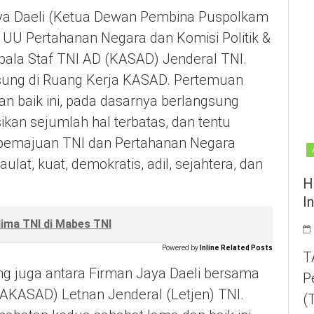
ya Daeli (Ketua Dewan Pembina Puspolkam
 UU Pertahanan Negara dan Komisi Politik &
la Staf TNI AD (KASAD) Jenderal TNI.
sung di Ruang Kerja KASAD. Pertemuan
n baik ini, pada dasarnya berlangsung
ikan sejumlah hal terbatas, dan tentu
emajuan TNI dan Pertahanan Negara
lat, kuat, demokratis, adil, sejahtera, dan
H
I
ima TNI di Mabes TNI
Powered by
Inline Related Posts
T
g juga antara Firman Jaya Daeli bersama
P
AKASAD) Letnan Jenderal (Letjen) TNI.
(