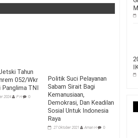
M
2
I
Jetski Tahun
Politik Suci Pelayanan
anrem 052/Wkr
Sabam Sirait Bagi
i Panglima TNI
Kemanusiaan,
er 2024
P H
0
Demokrasi, Dan Keadilan
Sosial Untuk Indonesia
Raya
27 Oktober 2021
Aman H
0