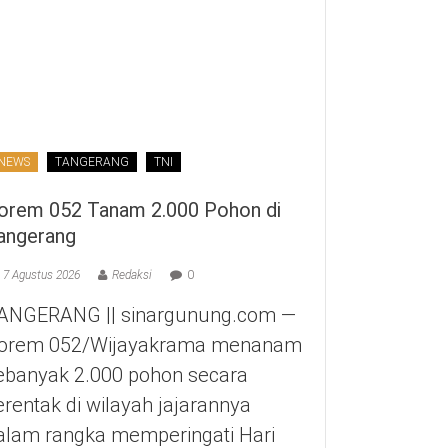
NEWS
TANGERANG
TNI
orem 052 Tanam 2.000 Pohon di
angerang
7 Agustus 2026
Redaksi
0
ANGERANG || sinargunung.com —
orem 052/Wijayakrama menanam
ebanyak 2.000 pohon secara
erentak di wilayah jajarannya
alam rangka memperingati Hari