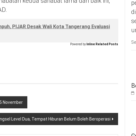
habatan kedua sahabat lama dan baik ini,
p
AD.
d
s
mpuh, PIJAR Desak Wali Kota Tangerang Evaluasi
u
Se
Powered by
Inline Related Posts
B
4-5 November
ngsel Level Dua, Tempat Hiburan Belum Boleh Beroperasi
G