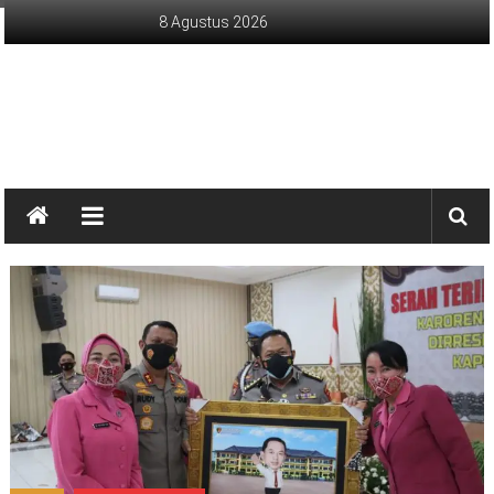
Lompat
8 Agustus 2026
ke
konten
sinargunung.com
jujur
terpercaya