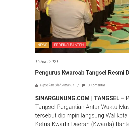
NEWS
PROPINSI BANTEN
16 April 2021
Pengurus Kwarcab Tangsel Resmi Di
Diposkan Oleh:Aman H
0 Komentar
SINARGUNUNG.COM | TANGSEL –
P
Tangsel Pergantian Antar Waktu Masa
tersebut dipimpin langsung Walikota 
Ketua Kwartir Daerah (Kwarda) Bante