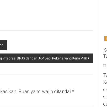
ing
K
T
g Integrasi BPJS dengan JKP Bagi Pekerja yang Kena PHK
T
K
s
ikasikan.
Ruas yang wajib ditandai
*
s
d