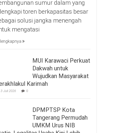
embangunan sumur dalam yang
ilengkapi toren berkapasitas besar
ebagai solusi jangka menengah
ntuk mengatasi
lengkapnya
MUI Karawaci Perkuat
Dakwah untuk
Wujudkan Masyarakat
erakhlakul Karimah
3 Juli 2026
0
DPMPTSP Kota
Tangerang Permudah
UMKM Urus NIB
ratis, Legalitas Usaha Kini Lebih