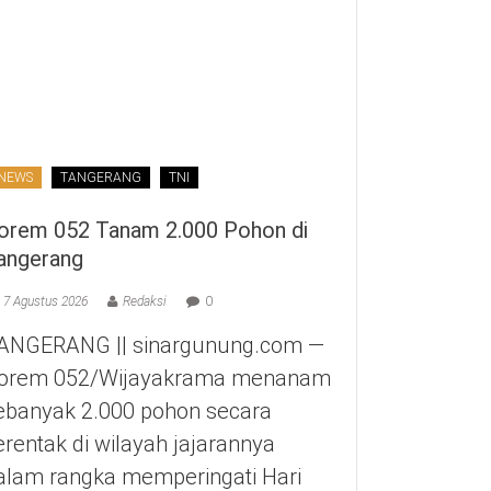
NEWS
TANGERANG
TNI
orem 052 Tanam 2.000 Pohon di
angerang
7 Agustus 2026
Redaksi
0
ANGERANG || sinargunung.com —
orem 052/Wijayakrama menanam
ebanyak 2.000 pohon secara
erentak di wilayah jajarannya
alam rangka memperingati Hari