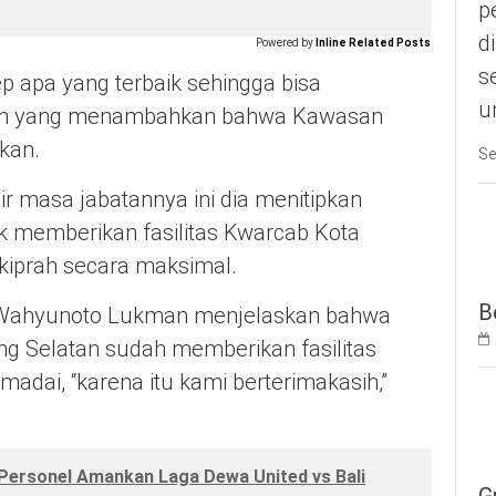
p
d
Powered by
Inline Related Posts
s
ep apa yang terbaik sehingga bisa
u
Airin yang menambahkan bahwa Kawasan
ikan.
Se
 masa jabatannya ini dia menitipkan
k memberikan fasilitas Kwarcab Kota
kiprah secara maksimal.
B
, Wahyunoto Lukman menjelaskan bahwa
ng Selatan sudah memberikan fasilitas
adai, “karena itu kami berterimakasih,”
Personel Amankan Laga Dewa United vs Bali
G