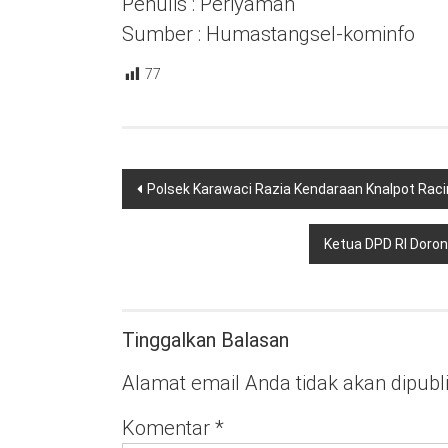
Penulis : Periyaman
Sumber : Humastangsel-kominfo
77
Navigasi
Polsek Karawaci Razia Kendaraan Knalpot Rac
pos
Ketua DPD RI Doron
Tinggalkan Balasan
Alamat email Anda tidak akan dipubl
Komentar
*