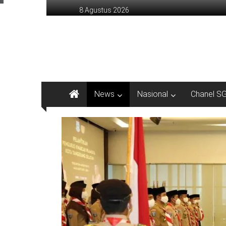
Lompat
8 Agustus 2026
ke
konten
sinargunung.com
jujur
terpercaya
News
Nasional
Chanel S