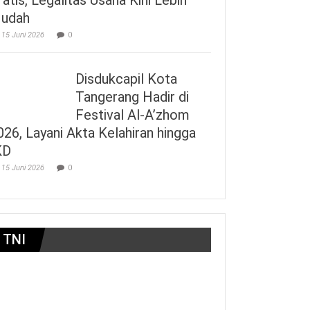
udah
15 Juni 2026
0
Disdukcapil Kota
Tangerang Hadir di
Festival Al-A’zhom
026, Layani Akta Kelahiran hingga
KD
15 Juni 2026
0
TNI