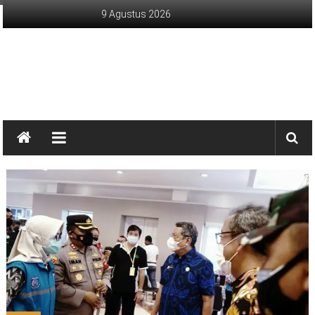
Lompat
9 Agustus 2026
ke
konten
sinargunung.com
jujur
terpercaya