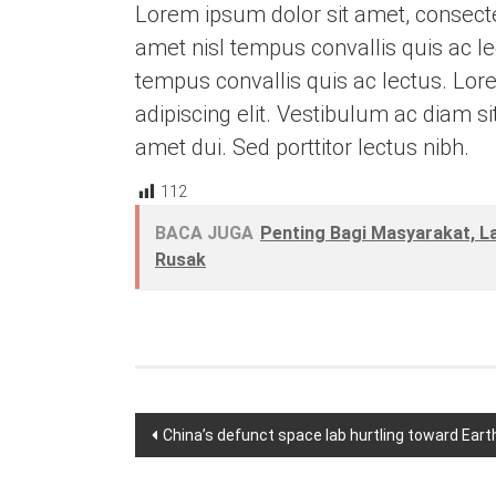
Lorem ipsum dolor sit amet, consectetu
amet nisl tempus convallis quis ac le
tempus convallis quis ac lectus. Lor
adipiscing elit. Vestibulum ac diam 
amet dui. Sed porttitor lectus nibh.
112
BACA JUGA
Penting Bagi Masyarakat, L
Rusak
Navigasi
China’s defunct space lab hurtling toward Eart
pos