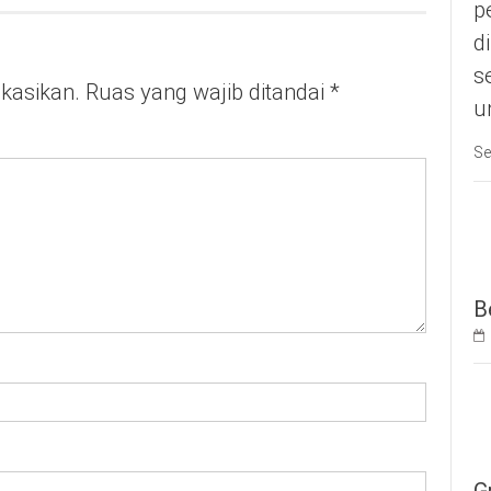
p
d
s
ikasikan.
Ruas yang wajib ditandai
*
u
Se
B
G