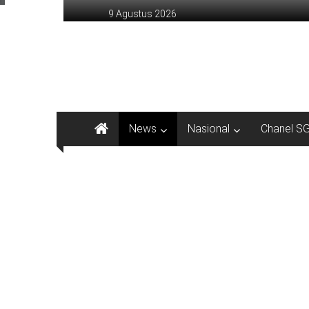
Lompat
9 Agustus 2026
ke
konten
sinargunung.com
jujur
terpercaya
News
Nasional
Chanel S