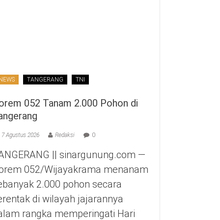
NEWS
TANGERANG
TNI
orem 052 Tanam 2.000 Pohon di
angerang
7 Agustus 2026
Redaksi
0
ANGERANG || sinargunung.com —
orem 052/Wijayakrama menanam
ebanyak 2.000 pohon secara
erentak di wilayah jajarannya
alam rangka memperingati Hari