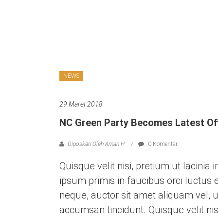
NEWS
29 Maret 2018
NC Green Party Becomes Latest Off
Diposkan Oleh:Aman H
0 Komentar
Quisque velit nisi, pretium ut lacini
ipsum primis in faucibus orci luctus e
neque, auctor sit amet aliquam vel, ul
accumsan tincidunt. Quisque velit nis