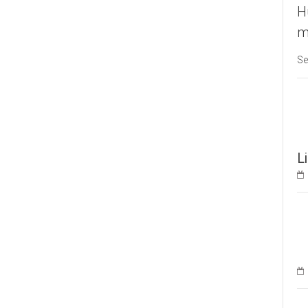
H
m
Se
L