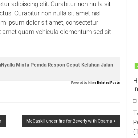
r adipiscing elit. Curabitur non nulla sit
ctus. Curabitur non nulla sit amet nisl
em ipsum dolor sit amet, consectetur
sit amet quam vehicula elementum sed sit
aNyalla Minta Pemda Respon Cepat Keluhan Jalan
H
Powered by
Inline Related Posts
I
T
P
h
McCaskill under fire for Beverly with Obama
(