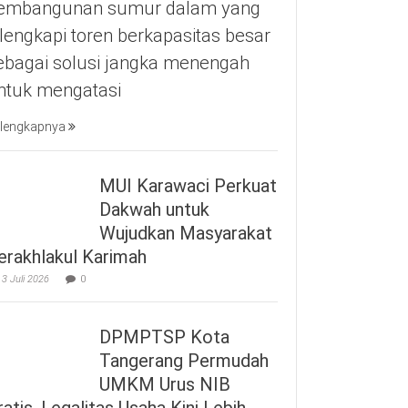
embangunan sumur dalam yang
ilengkapi toren berkapasitas besar
ebagai solusi jangka menengah
ntuk mengatasi
lengkapnya
MUI Karawaci Perkuat
Dakwah untuk
Wujudkan Masyarakat
erakhlakul Karimah
3 Juli 2026
0
DPMPTSP Kota
Tangerang Permudah
UMKM Urus NIB
ratis, Legalitas Usaha Kini Lebih