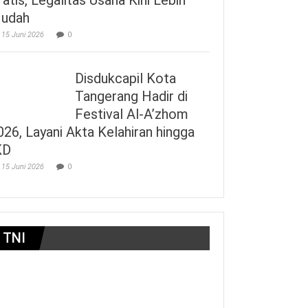
udah
15 Juni 2026
0
Disdukcapil Kota
Tangerang Hadir di
Festival Al-A’zhom
026, Layani Akta Kelahiran hingga
KD
15 Juni 2026
0
TNI