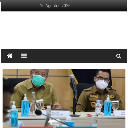
Lompat
10 Agustus 2026
ke
konten
sinargunung.com
jujur
terpercaya