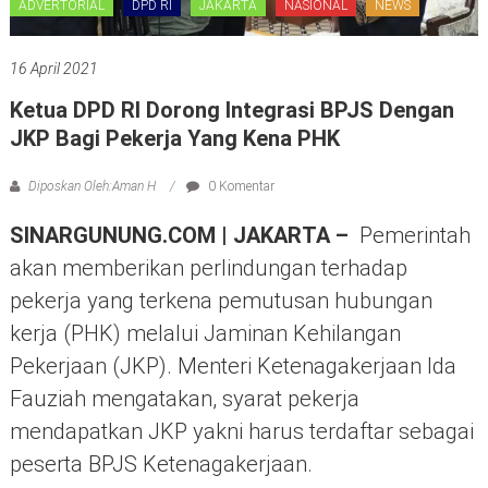
ADVERTORIAL
DPD RI
JAKARTA
NASIONAL
NEWS
16 April 2021
Ketua DPD RI Dorong Integrasi BPJS Dengan
JKP Bagi Pekerja Yang Kena PHK
Diposkan Oleh:Aman H
0 Komentar
SINARGUNUNG.COM | JAKARTA –
Pemerintah
akan memberikan perlindungan terhadap
pekerja yang terkena pemutusan hubungan
kerja (PHK) melalui Jaminan Kehilangan
Pekerjaan (JKP). Menteri Ketenagakerjaan Ida
Fauziah mengatakan, syarat pekerja
mendapatkan JKP yakni harus terdaftar sebagai
peserta BPJS Ketenagakerjaan.