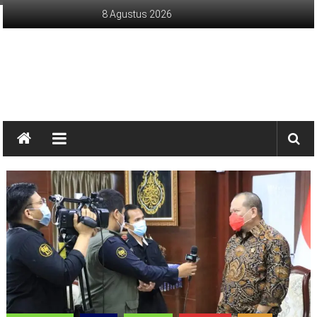
Lompat
8 Agustus 2026
ke
konten
sinargunung.com
jujur
terpercaya