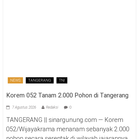
NEWS
TANGERANG
TNI
Korem 052 Tanam 2.000 Pohon di Tangerang
7 Agustus 2026
Redaksi
0
TANGERANG || sinargunung.com — Korem
052/Wijayakrama menanam sebanyak 2.000
pohon secara serentak di wilayah jajarannya