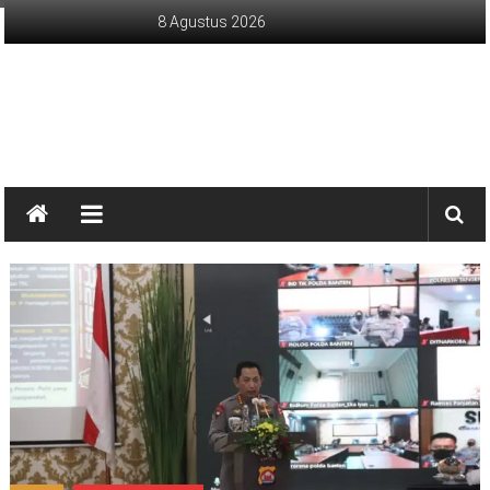
Lompat
8 Agustus 2026
ke
konten
sinargunung.com
jujur
terpercaya