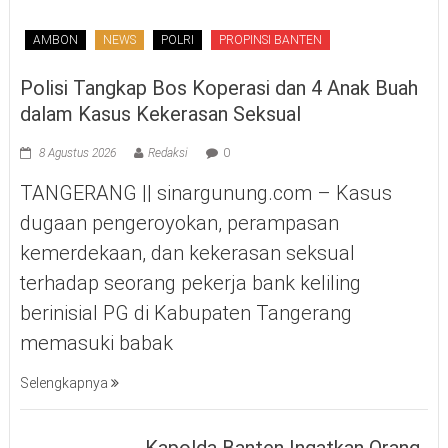
AMBON
NEWS
POLRI
PROPINSI BANTEN
Polisi Tangkap Bos Koperasi dan 4 Anak Buah
dalam Kasus Kekerasan Seksual
8 Agustus 2026
Redaksi
0
TANGERANG || sinargunung.com – Kasus
dugaan pengeroyokan, perampasan
kemerdekaan, dan kekerasan seksual
terhadap seorang pekerja bank keliling
berinisial PG di Kabupaten Tangerang
memasuki babak
Selengkapnya