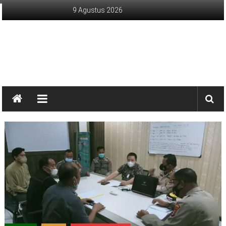
Lompat
9 Agustus 2026
ke
konten
sinargunung.com
jujur
terpercaya