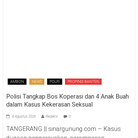
AMBON
NEWS
POLRI
PROPINSI BANTEN
Polisi Tangkap Bos Koperasi dan 4 Anak Buah
dalam Kasus Kekerasan Seksual
8 Agustus 2026
Redaksi
0
TANGERANG || sinargunung.com – Kasus
dugaan pengeroyokan, perampasan