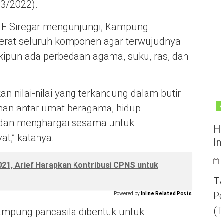
03/2022).
I E Siregar mengunjungi, Kampung
erat seluruh komponen agar terwujudnya
kipun ada perbedaan agama, suku, ras, dan
n nilai-nilai yang terkandung dalam butir
nan antar umat beragama, hidup
 dan menghargai sesama untuk
H
t,” katanya.
I
21, Arief Harapkan Kontribusi CPNS untuk
T
P
Powered by
Inline Related Posts
(
 kampung pancasila dibentuk untuk