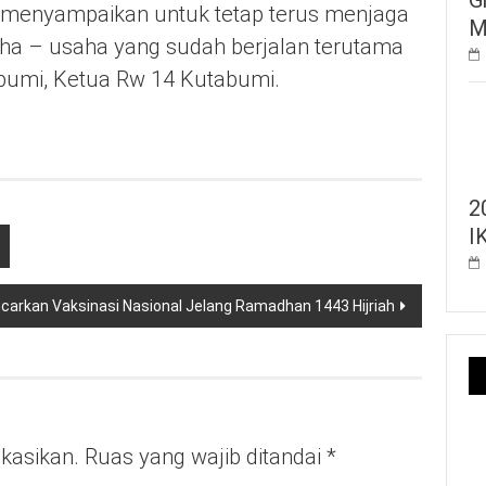
menyampaikan untuk tetap terus menjaga
M
aha – usaha yang sudah berjalan terutama
abumi, Ketua Rw 14 Kutabumi.
2
I
carkan Vaksinasi Nasional Jelang Ramadhan 1443 Hijriah
ikasikan.
Ruas yang wajib ditandai
*