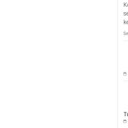
K
s
k
Se
T