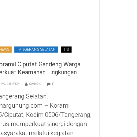
NEWS
TANGERANG SELATAN
TNI
oramil Ciputat Gandeng Warga
erkuat Keamanan Lingkungan
26 Juli 2026
Redaksi
0
angerang Selatan,
inargunung.com – Koramil
5/Ciputat, Kodim 0506/Tangerang,
erus memperkuat sinergi dengan
asyarakat melalui kegiatan