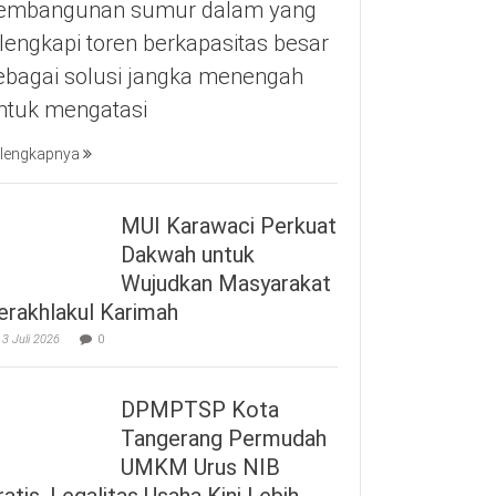
embangunan sumur dalam yang
ilengkapi toren berkapasitas besar
ebagai solusi jangka menengah
ntuk mengatasi
lengkapnya
MUI Karawaci Perkuat
Dakwah untuk
Wujudkan Masyarakat
erakhlakul Karimah
3 Juli 2026
0
DPMPTSP Kota
Tangerang Permudah
UMKM Urus NIB
ratis, Legalitas Usaha Kini Lebih