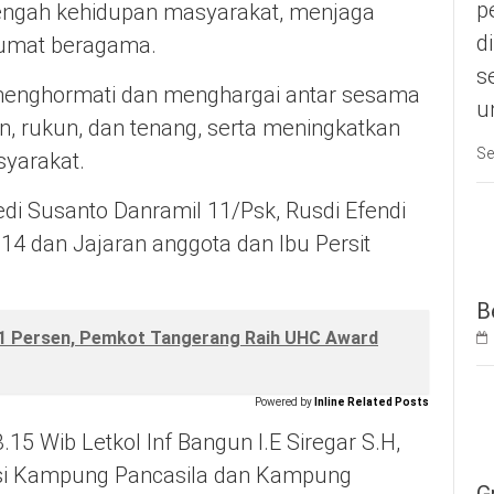
p
i tengah kehidupan masyarakat, menjaga
d
 umat beragama.
s
menghormati dan menghargai antar sesama
u
, rukun, dan tenang, serta meningkatkan
Se
yarakat.
di Susanto Danramil 11/Psk, Rusdi Efendi
14 dan Jajaran anggota dan Ibu Persit
B
1 Persen, Pemkot Tangerang Raih UHC Award
Powered by
Inline Related Posts
.15 Wib Letkol Inf Bangun I.E Siregar S.H,
kasi Kampung Pancasila dan Kampung
G