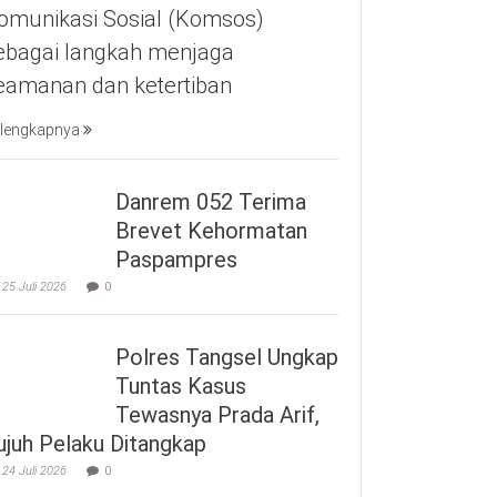
omunikasi Sosial (Komsos)
ebagai langkah menjaga
eamanan dan ketertiban
lengkapnya
Danrem 052 Terima
Brevet Kehormatan
Paspampres
25 Juli 2026
0
Polres Tangsel Ungkap
Tuntas Kasus
Tewasnya Prada Arif,
ujuh Pelaku Ditangkap
24 Juli 2026
0