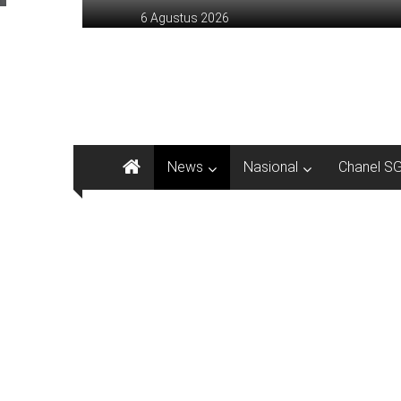
Lompat
6 Agustus 2026
ke
konten
sinargunung.com
jujur
terpercaya
News
Nasional
Chanel S