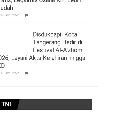
udah
15 Juni 2026
0
Disdukcapil Kota
Tangerang Hadir di
Festival Al-A’zhom
026, Layani Akta Kelahiran hingga
KD
15 Juni 2026
0
TNI