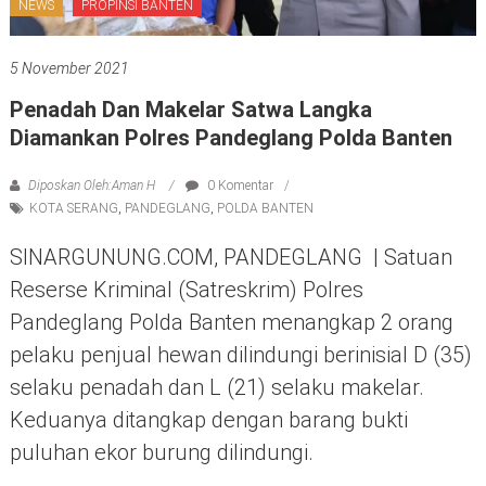
NEWS
PROPINSI BANTEN
5 November 2021
Penadah Dan Makelar Satwa Langka
Diamankan Polres Pandeglang Polda Banten
Diposkan Oleh:Aman H
0 Komentar
KOTA SERANG
,
PANDEGLANG
,
POLDA BANTEN
SINARGUNUNG.COM, PANDEGLANG | Satuan
Reserse Kriminal (Satreskrim) Polres
Pandeglang Polda Banten menangkap 2 orang
pelaku penjual hewan dilindungi berinisial D (35)
selaku penadah dan L (21) selaku makelar.
Keduanya ditangkap dengan barang bukti
puluhan ekor burung dilindungi.