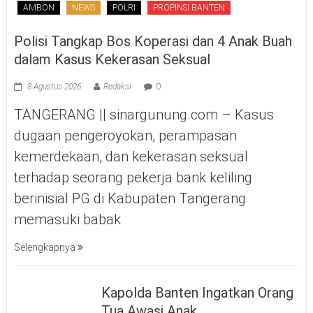
AMBON
NEWS
POLRI
PROPINSI BANTEN
Polisi Tangkap Bos Koperasi dan 4 Anak Buah
dalam Kasus Kekerasan Seksual
8 Agustus 2026
Redaksi
0
TANGERANG || sinargunung.com – Kasus
dugaan pengeroyokan, perampasan
kemerdekaan, dan kekerasan seksual
terhadap seorang pekerja bank keliling
berinisial PG di Kabupaten Tangerang
memasuki babak
Selengkapnya
Kapolda Banten Ingatkan Orang
Tua Awasi Anak