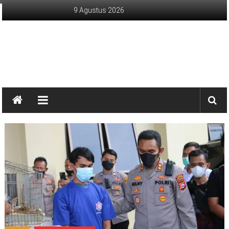
Lompat
9 Agustus 2026
ke
konten
sinargunung.com
jujur
terpercaya