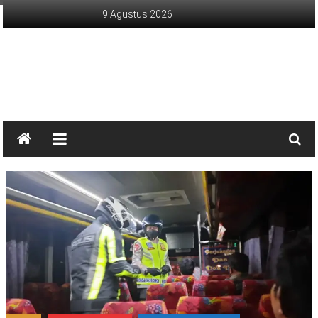
Lompat
9 Agustus 2026
ke
konten
sinargunung.com
jujur
terpercaya