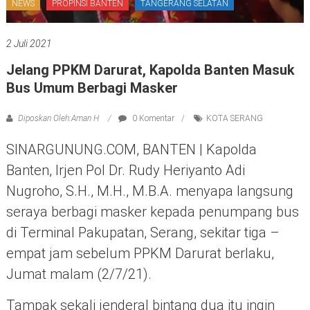
NEWS
PROPINSI BANTEN
TANGERANG SELATAN
2 Juli 2021
Jelang PPKM Darurat, Kapolda Banten Masuk
Bus Umum Berbagi Masker
Diposkan Oleh:Aman H
0 Komentar
KOTA SERANG
SINARGUNUNG.COM, BANTEN | Kapolda
Banten, Irjen Pol Dr. Rudy Heriyanto Adi
Nugroho, S.H., M.H., M.B.A. menyapa langsung
seraya berbagi masker kepada penumpang bus
di Terminal Pakupatan, Serang, sekitar tiga –
empat jam sebelum PPKM Darurat berlaku,
Jumat malam (2/7/21).
Tampak sekali jenderal bintang dua itu ingin